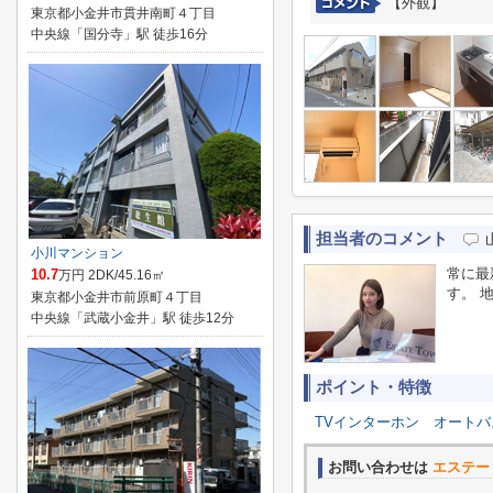
【外観】
東京都小金井市貫井南町４丁目
中央線「国分寺」駅 徒歩16分
担当者のコメント
小川マンション
常に最
10.7
万円 2DK/45.16㎡
す。 
東京都小金井市前原町４丁目
中央線「武蔵小金井」駅 徒歩12分
ポイント・特徴
TVインターホン
オートバ
お問い合わせは
エステー