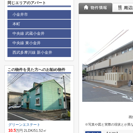
同じエリアのアパート
小金井市
本町
中央線 武蔵小金井
中央線 東小金井
西武多摩川線 新小金井
この物件を見た方へのお勧め物件
画
グリーンエステート
※写真や図と実際の現状とが異
10.5
万円 2LDK/51.52㎡