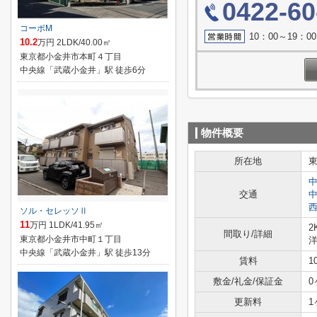
0422-60
コーポM
10：00～19：
10.2
万円 2LDK/40.00㎡
東京都小金井市本町４丁目
中央線「武蔵小金井」駅 徒歩6分
物件概要
所在地
交通
ソル・セレッソⅡ
11
万円 1LDK/41.95㎡
2
間取り/詳細
東京都小金井市中町１丁目
洋
中央線「武蔵小金井」駅 徒歩13分
賃料
1
敷金/礼金/保証金
0
更新料
1