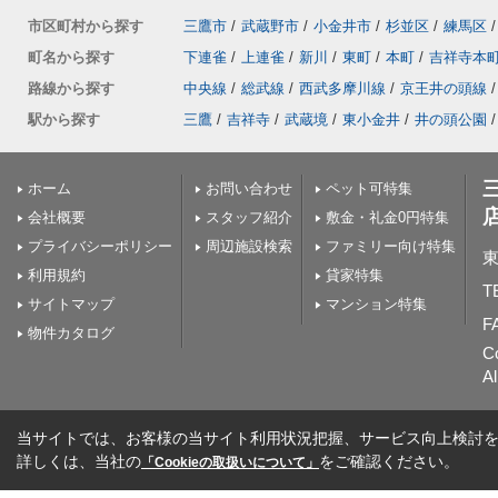
市区町村から探す
三鷹市
/
武蔵野市
/
小金井市
/
杉並区
/
練馬区
/
町名から探す
下連雀
/
上連雀
/
新川
/
東町
/
本町
/
吉祥寺本
路線から探す
中央線
/
総武線
/
西武多摩川線
/
京王井の頭線
/
駅から探す
三鷹
/
吉祥寺
/
武蔵境
/
東小金井
/
井の頭公園
/
ホーム
お問い合わせ
ペット可特集
会社概要
スタッフ紹介
敷金・礼金0円特集
プライバシーポリシー
周辺施設検索
ファミリー向け特集
東
利用規約
貸家特集
T
サイトマップ
マンション特集
F
物件カタログ
C
Al
当サイトでは、お客様の当サイト利用状況把握、サービス向上検討を目
詳しくは、当社の
をご確認ください。
「Cookieの取扱いについて」