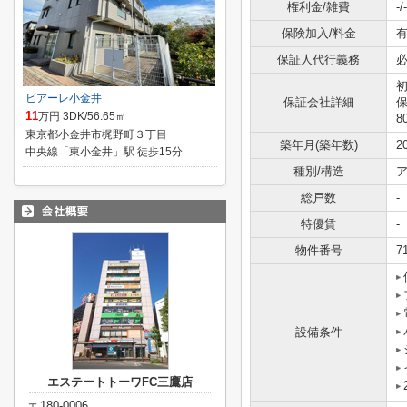
権利金/雑費
-/-
保険加入/料金
有
保証人代行義務
初
ビアーレ小金井
保証会社詳細
11
万円 3DK/56.65㎡
8
東京都小金井市梶野町３丁目
築年月(築年数)
2
中央線「東小金井」駅 徒歩15分
種別/構造
ア
総戸数
-
特優賃
-
物件番号
7
設備条件
エステートトーワFC三鷹店
〒180-0006