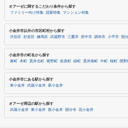
オアーゼに関するこだわり条件から探す
ファミリー向け特集
貸家特集
マンション特集
小金井市以外の市区町村から探す
渋谷区
杉並区
練馬区
武蔵野市
三鷹市
府中市
調布市
小平市
国
小金井市の町名から探す
東町
本町
貫井北町
梶野町
前原町
緑町
貫井南町
中町
桜町
関野
小金井市にある駅から探す
東小金井
武蔵小金井
新小金井
オアーゼ周辺の駅から探す
武蔵小金井
東小金井
新小金井
国分寺
花小金井