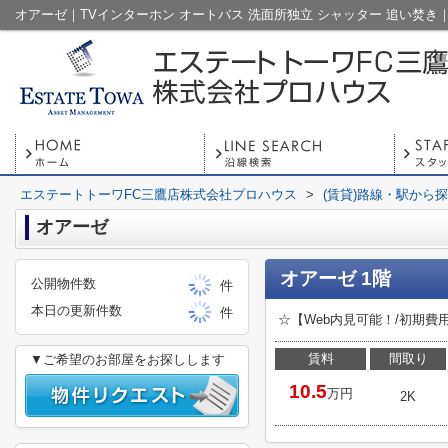
エステートトーワFC三鷹店株式会社プロハウス
>
(賃貸)路線・駅から
オアーゼ
オアーゼ 1階
公開物件数
件
本日の更新件数
件
☆【Web内見可能！/初期
賃料
間取り
▼ご希望のお部屋をお探しします
10.5
万円
2K