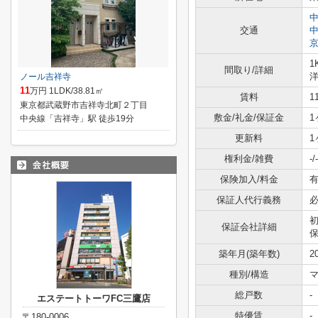
交通
1
間取り/詳細
洋
ノール吉祥寺
11
万円 1LDK/38.81㎡
賃料
1
東京都武蔵野市吉祥寺北町２丁目
敷金/礼金/保証金
1
中央線「吉祥寺」駅 徒歩19分
更新料
1
権利金/雑費
-/-
保険加入/料金
有
保証人代行義務
保証会社詳細
保
築年月(築年数)
2
種別/構造
総戸数
-
エステートトーワFC三鷹店
特優賃
-
〒180-0006