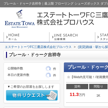
エステートトーワFC三鷹店株式会社プロハウス
>
(賃貸)路線・駅から
プレール・ドゥーク吉祥寺
プレール・ドゥーク
公開物件数
件
本日の更新件数
件
☆【Web内見可能！/初期
賃料
間取り
▼ご希望のお部屋をお探しします
11.3
万円
1K