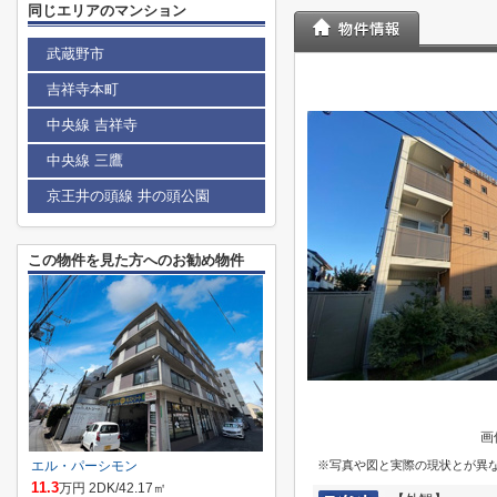
同じエリアのマンション
武蔵野市
吉祥寺本町
中央線 吉祥寺
中央線 三鷹
京王井の頭線 井の頭公園
この物件を見た方へのお勧め物件
画
エル・パーシモン
※写真や図と実際の現状とが異
11.3
万円 2DK/42.17㎡