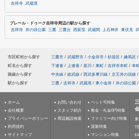
吉祥寺
武蔵境
プレール・ドゥーク吉祥寺周辺の駅から探す
吉祥寺
井の頭公園
三鷹
三鷹台
西荻窪
武蔵関
上石神井
東伏見
市区町村から探す
三鷹市
/
武蔵野市
/
小金井市
/
杉並区
/
練馬区
/
町名から探す
下連雀
/
上連雀
/
新川
/
東町
/
吉祥寺本町
/
本
路線から探す
中央線
/
総武線
/
西武多摩川線
/
京王井の頭線
/
駅から探す
三鷹
/
吉祥寺
/
武蔵境
/
東小金井
/
井の頭公園
/
ホーム
お問い合わせ
ペット可特集
会社概要
スタッフ紹介
敷金・礼金0円特集
プライバシーポリシー
周辺施設検索
ファミリー向け特集
東
利用規約
貸家特集
TE
サイトマップ
マンション特集
FA