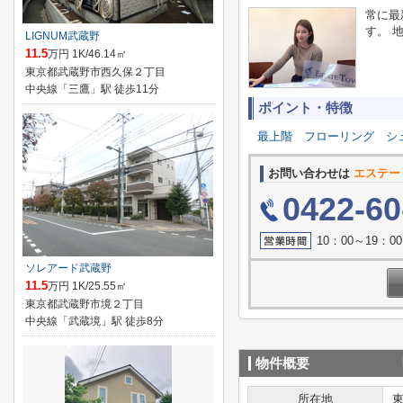
常に最
す。 
LIGNUM武蔵野
11.5
万円 1K/46.14㎡
東京都武蔵野市西久保２丁目
中央線「三鷹」駅 徒歩11分
ポイント・特徴
最上階
フローリング
シ
お問い合わせは
エステー
0422-60
10：00～19：
ソレアード武蔵野
11.5
万円 1K/25.55㎡
東京都武蔵野市境２丁目
中央線「武蔵境」駅 徒歩8分
物件概要
所在地