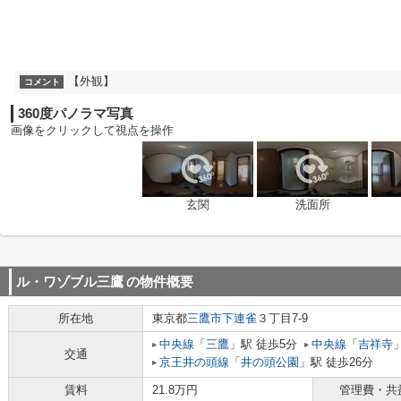
【外観】
コメント
360度パノラマ写真
画像をクリックして視点を操作
玄関
洗面所
ル・ワゾブル三鷹
の物件概要
所在地
東京都
三鷹市
下連雀
３丁目7-9
中央線
「
三鷹
」駅 徒歩5分
中央線
「
吉祥寺
交通
京王井の頭線
「
井の頭公園
」駅 徒歩26分
賃料
21.8万円
管理費・共