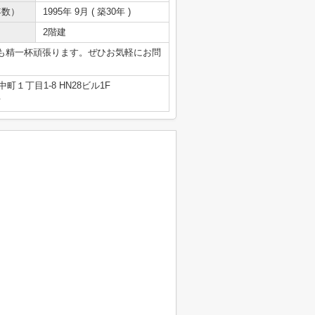
年数）
1995年 9月 ( 築30年 )
2階建
も精一杯頑張ります。ぜひお気軽にお問
町１丁目1-8 HN28ビル1F
号