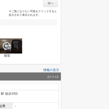
次へ
※ご覧になりたい写真をクリックすると
拡大されて表示されます。
寝室
情報の見方
【テラス】
」駅 徒歩24分
益費
-