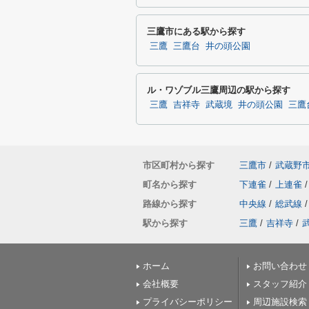
三鷹市にある駅から探す
三鷹
三鷹台
井の頭公園
ル・ワゾブル三鷹周辺の駅から探す
三鷹
吉祥寺
武蔵境
井の頭公園
三鷹
市区町村から探す
三鷹市
/
武蔵野
町名から探す
下連雀
/
上連雀
/
路線から探す
中央線
/
総武線
/
駅から探す
三鷹
/
吉祥寺
/
ホーム
お問い合わせ
会社概要
スタッフ紹介
プライバシーポリシー
周辺施設検索