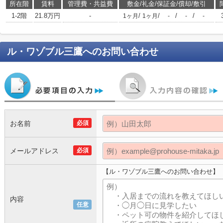
所在階
賃料
管理費・共益費
敷金/礼金/保証金/償却/敷引
1-2階
21.8万円
-
/
/
/
/
1ヶ月
1ヶ月
-
-
-
ル・ワゾブル三鷹
へのお問い合わせ
お名前
必須
メールアドレス
必須
【ル・ワゾブル三鷹へのお問い合わせ】
内容
任意