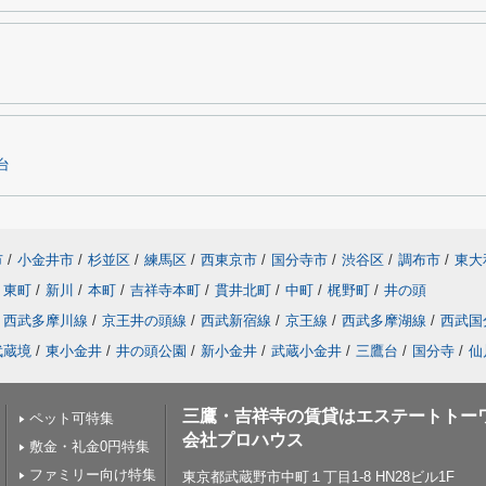
台
市
/
小金井市
/
杉並区
/
練馬区
/
西東京市
/
国分寺市
/
渋谷区
/
調布市
/
東大
東町
/
新川
/
本町
/
吉祥寺本町
/
貫井北町
/
中町
/
梶野町
/
井の頭
西武多摩川線
/
京王井の頭線
/
西武新宿線
/
京王線
/
西武多摩湖線
/
西武国
武蔵境
/
東小金井
/
井の頭公園
/
新小金井
/
武蔵小金井
/
三鷹台
/
国分寺
/
仙
三鷹・吉祥寺の賃貸はエステートトー
ペット可特集
会社プロハウス
敷金・礼金0円特集
ファミリー向け特集
東京都武蔵野市中町１丁目1-8 HN28ビル1F