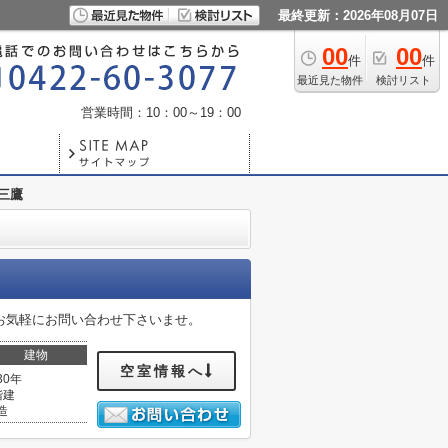
最終更新：2026年08月07日
00
00
件
件
最近見た物件
検討リスト
営業時間：10：00～19：00
三鷹
お気軽にお問い合わせ下さいませ。
建物
空室情報へ
30年
階建
造