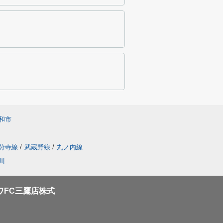
和市
分寺線
/
武蔵野線
/
丸ノ内線
川
ワFC三鷹店株式