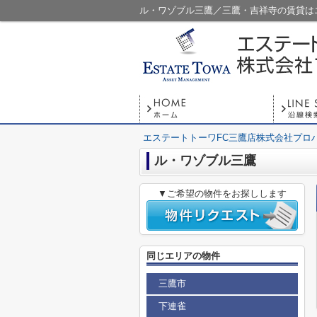
ル・ワゾブル三鷹／三鷹・吉祥寺の賃貸は
エステートトーワFC三鷹店株式会社プロ
ル・ワゾブル三鷹
▼ご希望の物件をお探しします
同じエリアの物件
三鷹市
下連雀