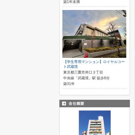
築1年未満
【学生専用マンション】ロイヤルコー
ト武蔵境
東京都三鷹市井口３丁目
中央線「武蔵境」駅 徒歩8分
築31年