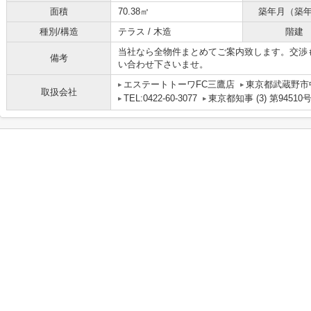
面積
70.38㎡
築年月（築
種別/構造
テラス / 木造
階建
当社なら全物件まとめてご案内致します。交渉
備考
い合わせ下さいませ。
エステートトーワFC三鷹店
東京都武蔵野市中
取扱会社
TEL:0422-60-3077
東京都知事 (3) 第94510