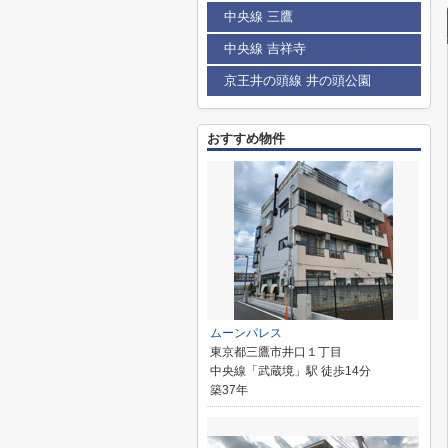
中央線 三鷹
中央線 吉祥寺
京王井の頭線 井の頭公園
おすすめ物件
ムーンパレス
東京都三鷹市井口１丁目
中央線「武蔵境」駅 徒歩14分
築37年