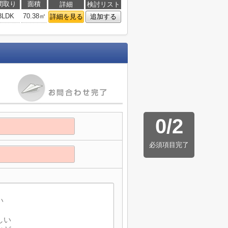
間取り
面積
詳細
検討リスト
3LDK
70.38㎡
詳細を見る
追加する
0
/
2
必須項目完了