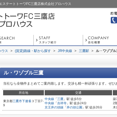
エステートトーワFC三鷹店株式会社プロハウス
ハウス
>
(賃貸)路線・駅から探す
>
JR中央線
>
三鷹駅
>
ル・ワゾブル
ル・ワゾブル三鷹
当社なら全物件まとめてご案内致します。交渉も精一杯頑張ります。ぜひ
所在地
交通
中央線
「
三鷹
」駅 徒歩5分
築
東京都
三鷹市
下連雀
３丁目7-
中央線
「
吉祥寺
」駅 徒歩24分
2
9
京王井の頭線
「
井の頭公園
」駅 徒歩26分
木