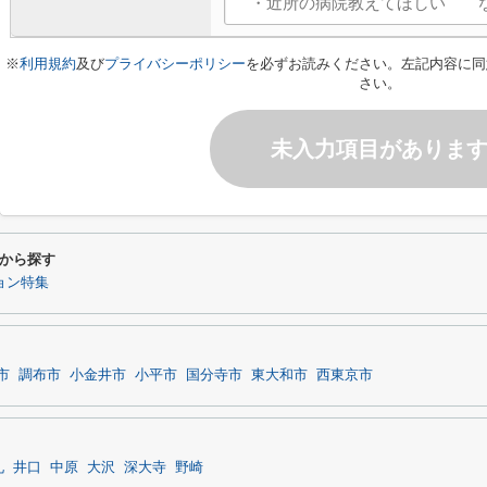
※
利用規約
及び
プライバシーポリシー
を必ずお読みください。左記内容に同
さい。
未入力項目がありま
から探す
ョン特集
市
調布市
小金井市
小平市
国分寺市
東大和市
西東京市
礼
井口
中原
大沢
深大寺
野崎