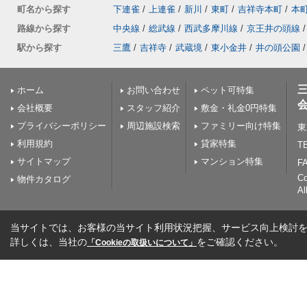
町名から探す
下連雀
/
上連雀
/
新川
/
東町
/
吉祥寺本町
/
本
路線から探す
中央線
/
総武線
/
西武多摩川線
/
京王井の頭線
/
駅から探す
三鷹
/
吉祥寺
/
武蔵境
/
東小金井
/
井の頭公園
/
ホーム
お問い合わせ
ペット可特集
会社概要
スタッフ紹介
敷金・礼金0円特集
プライバシーポリシー
周辺施設検索
ファミリー向け特集
東
利用規約
貸家特集
TE
サイトマップ
マンション特集
FA
C
物件カタログ
Al
当サイトでは、お客様の当サイト利用状況把握、サービス向上検討を目
詳しくは、当社の
をご確認ください。
「Cookieの取扱いについて」