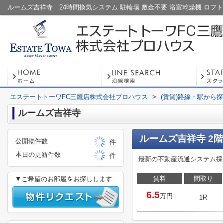
エステートトーワFC三鷹店株式会社プロハウス
>
(賃貸)路線・駅から
ルームズ吉祥寺
ルームズ吉祥寺 2階
公開物件数
件
本日の更新件数
件
最新の不動産流通システム採
賃料
間取り
▼ご希望のお部屋をお探しします
6.5
万円
1R