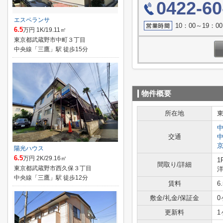
0422-60
エスペランサ
10：00～19：
6.5
万円 1K/19.11㎡
東京都武蔵野市中町３丁目
中央線「三鷹」駅 徒歩15分
物件概要
所在地
交通
陽光ハウス
6.5
万円 2K/29.16㎡
1
間取り/詳細
東京都武蔵野市西久保３丁目
中央線「三鷹」駅 徒歩12分
賃料
6
敷金/礼金/保証金
0
更新料
1