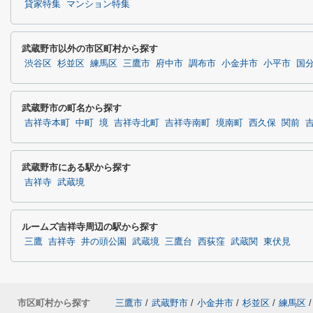
貸家特集
マンション特集
武蔵野市以外の市区町村から探す
渋谷区
杉並区
練馬区
三鷹市
府中市
調布市
小金井市
小平市
国
武蔵野市の町名から探す
吉祥寺本町
中町
境
吉祥寺北町
吉祥寺南町
境南町
西久保
関前
武蔵野市にある駅から探す
吉祥寺
武蔵境
ルームズ吉祥寺周辺の駅から探す
三鷹
吉祥寺
井の頭公園
武蔵境
三鷹台
西荻窪
武蔵関
東伏見
市区町村から探す
三鷹市
/
武蔵野市
/
小金井市
/
杉並区
/
練馬区
/