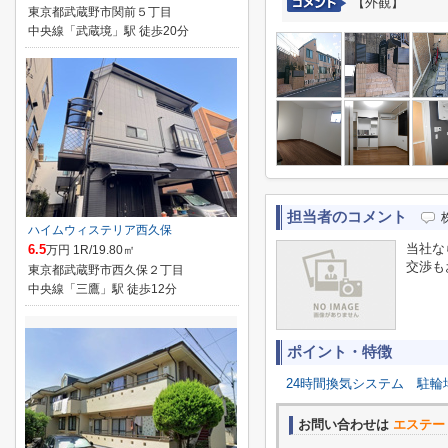
【外観】
東京都武蔵野市関前５丁目
中央線「武蔵境」駅 徒歩20分
担当者のコメント
ハイムウィステリア西久保
当社な
6.5
万円 1R/19.80㎡
交渉も
東京都武蔵野市西久保２丁目
中央線「三鷹」駅 徒歩12分
ポイント・特徴
24時間換気システム
駐輪
お問い合わせは
エステー