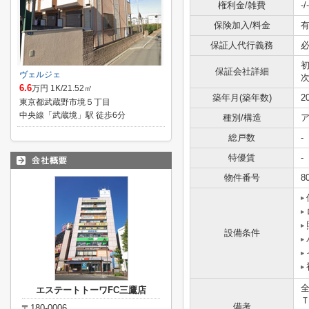
権利金/雑費
-/-
保険加入/料金
有
保証人代行義務
保証会社詳細
ヴェルジェ
6.6
万円 1K/21.52㎡
築年月(築年数)
2
東京都武蔵野市境５丁目
中央線「武蔵境」駅 徒歩6分
種別/構造
ア
総戸数
-
特優賃
-
物件番号
8
設備条件
エステートトーワFC三鷹店
備考
〒180-0006