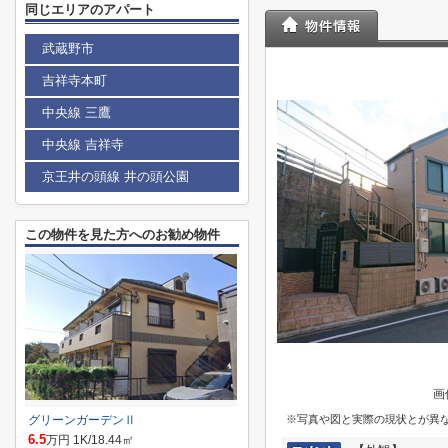
同じエリアのアパート
武蔵野市
吉祥寺本町
中央線 三鷹
中央線 吉祥寺
京王井の頭線 井の頭公園
この物件を見た方へのお勧め物件
画
グリーンガーデンⅡ
※写真や図と実際の現状とが異
6.5
万円 1K/18.44㎡