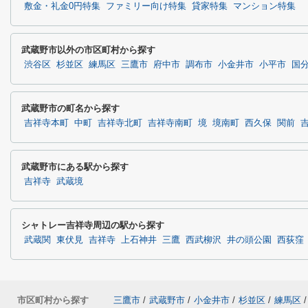
敷金・礼金0円特集
ファミリー向け特集
貸家特集
マンション特集
武蔵野市以外の市区町村から探す
渋谷区
杉並区
練馬区
三鷹市
府中市
調布市
小金井市
小平市
国
武蔵野市の町名から探す
吉祥寺本町
中町
吉祥寺北町
吉祥寺南町
境
境南町
西久保
関前
武蔵野市にある駅から探す
吉祥寺
武蔵境
シャトレー吉祥寺周辺の駅から探す
武蔵関
東伏見
吉祥寺
上石神井
三鷹
西武柳沢
井の頭公園
西荻窪
市区町村から探す
三鷹市
/
武蔵野市
/
小金井市
/
杉並区
/
練馬区
/