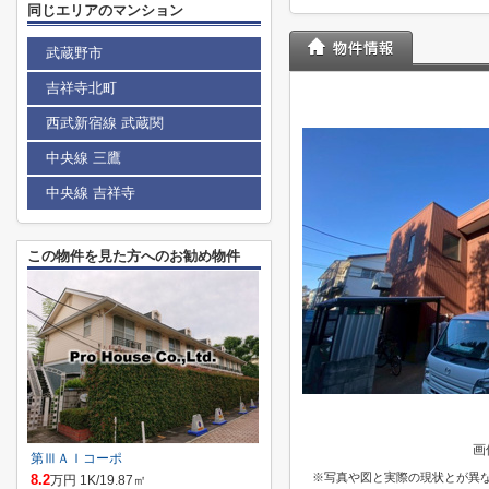
同じエリアのマンション
武蔵野市
吉祥寺北町
西武新宿線 武蔵関
中央線 三鷹
中央線 吉祥寺
この物件を見た方へのお勧め物件
画
第ⅢＡＩコーポ
※写真や図と実際の現状とが異
8.2
万円 1K/19.87㎡