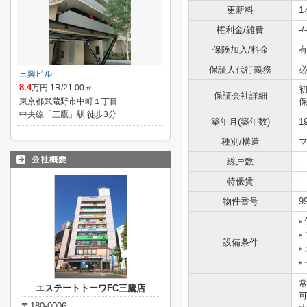
更新料
1
権利金/雑費
-/-
保険加入/料金
有
保証人代行義務
三興ビル
8.4
万円 1R/21.00㎡
保証会社詳細
東京都武蔵野市中町１丁目
保
中央線「三鷹」駅 徒歩3分
築年月(築年数)
1
種別/構造
マ
総戸数
-
特優賃
-
物件番号
9
設備条件
エステートトーワFC三鷹店
〒180-0006