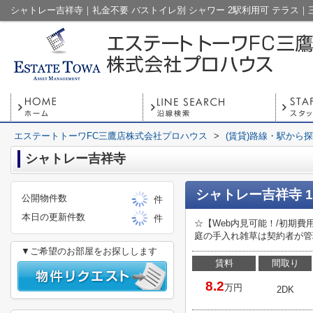
エステートトーワFC三鷹店株式会社プロハウス
>
(賃貸)路線・駅から
シャトレー吉祥寺
シャトレー吉祥寺 
公開物件数
件
本日の更新件数
件
☆【Web内見可能！/初期
庭の手入れ雑草は契約者が管
▼ご希望のお部屋をお探しします
賃料
間取り
8.2
万円
2DK