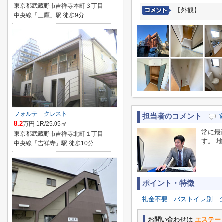
東京都武蔵野市吉祥寺本町３丁目
【外観】
中央線「三鷹」駅 徒歩9分
フォルテ クレスト
担当者のコメント
8.2
万円 1R/25.05㎡
常に最
東京都武蔵野市吉祥寺北町１丁目
す。 
中央線「吉祥寺」駅 徒歩10分
ポイント・特徴
礼金不要
バストイレ別
お問い合わせは
エステー