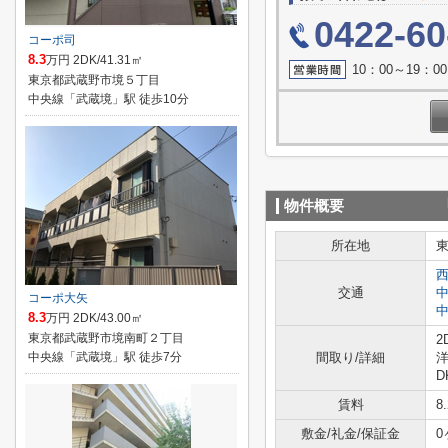
0422-60
コーポ司
8.3
万円 2DK/41.31㎡
10：00～19：
東京都武蔵野市境５丁目
中央線「武蔵境」駅 徒歩10分
物件概要
所在地
交通
コーポ大矢
8.3
万円 2DK/43.00㎡
東京都武蔵野市境南町２丁目
2
中央線「武蔵境」駅 徒歩7分
間取り/詳細
洋
D
賃料
8
敷金/礼金/保証金
0