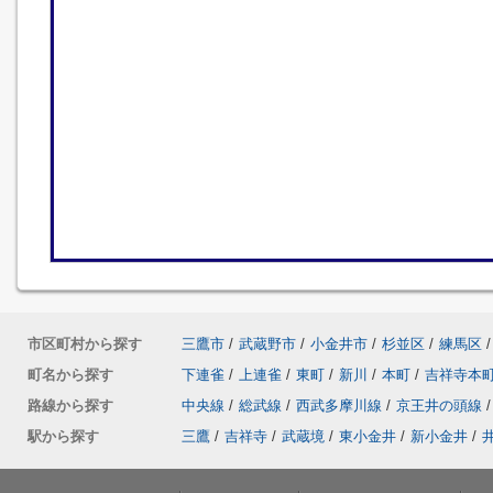
市区町村から探す
三鷹市
/
武蔵野市
/
小金井市
/
杉並区
/
練馬区
/
町名から探す
下連雀
/
上連雀
/
東町
/
新川
/
本町
/
吉祥寺本
路線から探す
中央線
/
総武線
/
西武多摩川線
/
京王井の頭線
/
駅から探す
三鷹
/
吉祥寺
/
武蔵境
/
東小金井
/
新小金井
/