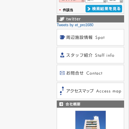
-
件該当
Tweets by et_pro1680