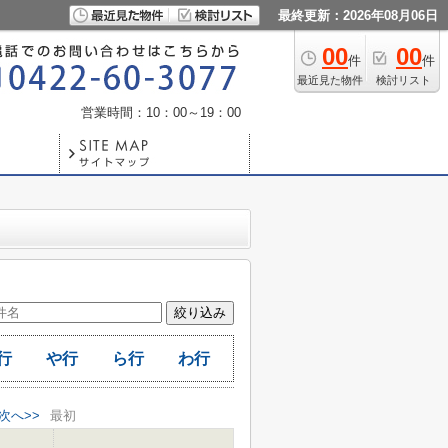
最終更新：2026年08月06日
00
00
件
件
最近見た物件
検討リスト
営業時間：10：00～19：00
行
や行
ら行
わ行
次へ>>
最初