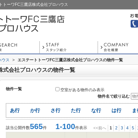
トトーワFC三鷹店株式会社プロハウス
ハウス
>
エステートトーワFC三鷹店株式会社プロハウスの物件一覧
株式会社プロハウスの物件一覧
物件一覧
空室がある物件のみ表示
物件名で絞り込む
あ行
か行
さ行
た行
な行
は行
ま
565
1-100
該当公開件数
件
件表示
<<前へ
1
2
3
4
5