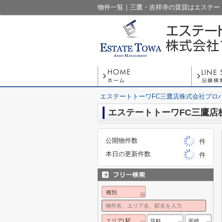
物件一覧｜三鷹・吉祥寺の賃貸はエステー
エステートトーワFC三鷹店株式会社プロ
エステートトーワFC三鷹店
公開物件数
件
本日の更新件数
件
種別
エリア| 駅
賃料
面積