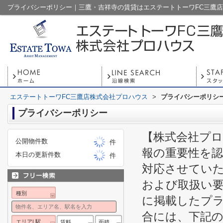
プライバシーポリシー｜三鷹・吉祥寺の賃貸はエステートトーワFC三鷹
エステートトーワFC三鷹店株式会社プロハウス
>
プライバシーポリシ
プライバシーポリシー
【株式会社プロ
公開物件数
件
報の重要性を
本日の更新件数
件
対応させてい
および取扱い
種別
に掲載したプ
合には、下記
エリア| 駅
賃料
面積