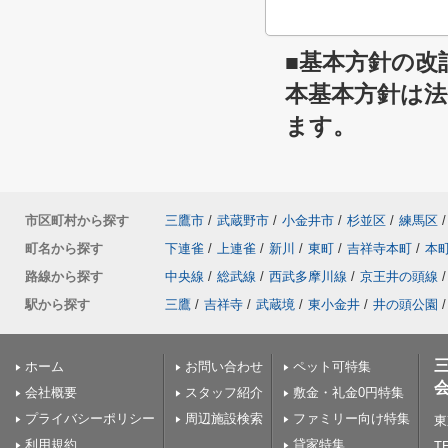
■基本方針の改
本基本方針は
ます。
市区町村から探す
三鷹市
/
武蔵野市
/
小金井市
/
杉並区
/
練馬区
/
町名から探す
下連雀
/
上連雀
/
新川
/
東町
/
吉祥寺本町
/
本
路線から探す
中央線
/
総武線
/
西武多摩川線
/
京王井の頭線
/
駅から探す
三鷹
/
吉祥寺
/
武蔵境
/
東小金井
/
井の頭公園
/
ホーム
お問い合わせ
ペット可特集
会社概要
スタッフ紹介
敷金・礼金0円特集
プライバシーポリシー
周辺施設検索
ファミリー向け特集
東
利用規約
貸家特集
TE