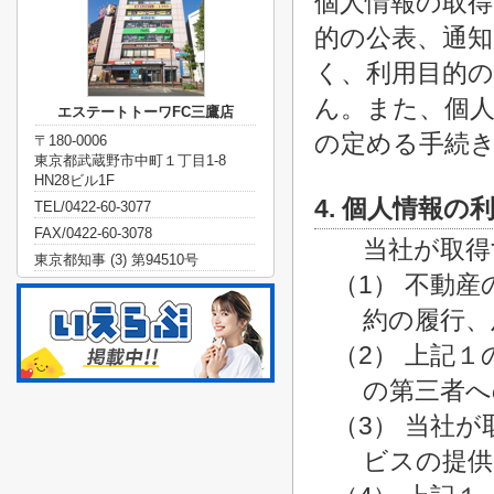
個人情報の取
的の公表、通
く、利用目的
ん。また、個人
エステートトーワFC三鷹店
の定める手続
〒180-0006
東京都武蔵野市中町１丁目1-8
HN28ビル1F
4. 個人情報の
TEL/0422-60-3077
FAX/0422-60-3078
当社が取得
東京都知事 (3) 第94510号
（1） 不動
約の履行、
（2） 上記
の第三者へ
（3） 当社
ビスの提供