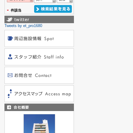
-
件該当
Tweets by et_pro1680