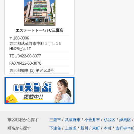
エステートトーワFC三鷹店
〒180-0006
東京都武蔵野市中町１丁目1-8
HN28ビル1F
TEL/0422-60-3077
FAX/0422-60-3078
東京都知事 (3) 第94510号
市区町村から探す
三鷹市
/
武蔵野市
/
小金井市
/
杉並区
/
練馬区
/
町名から探す
下連雀
/
上連雀
/
新川
/
東町
/
本町
/
吉祥寺本