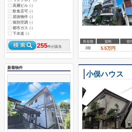
(-)
高層ビル
(-)
飲食店可
(-)
居抜物件
(-)
個別空調
(-)
都市ガス
(-)
下水道
(-)
所在階
賃料
管
255
件が該当
5.5
万円
3階
新着物件
小俣ハウス