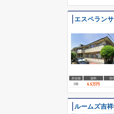
エスペランサ
所在階
賃料
管
6.5
万円
2階
ルームズ吉祥