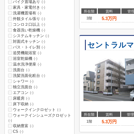
バイク置場あり
(-)
家具・家電付き
(-)
所在階
賃料
管
洗濯機置場有
(-)
5.3
万円
3階
外観タイル張り
(-)
コンロ２口以上
(-)
食器洗い乾燥機
(-)
システムキッチン
(-)
対面式キッチン
(-)
セントラルマ
バス・トイレ別
(-)
追焚機能浴室
(-)
浴室乾燥機
(-)
温水洗浄便座
(-)
洗面台
(-)
洗髪洗面化粧台
(-)
シャワー
(-)
独立洗面台
(-)
エアコン
(-)
床暖房
(-)
床下収納
(-)
ウォークインクロゼット
(-)
所在階
賃料
管理
ウォークインシューズクロゼット
(-)
5.3
万円
1階
収納豊富
(-)
CS
(-)