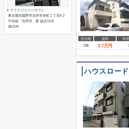
テラスジョージタウン
東京都武蔵野市吉祥寺本町２丁目6.2
中央線「吉祥寺」駅 徒歩10分
築23年
所在階
賃料
管理
5.7
万円
2階
ハウスロード1