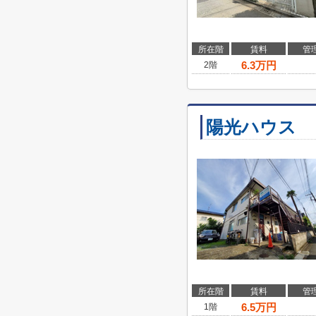
所在階
賃料
管
6.3
万円
2階
陽光ハウス
所在階
賃料
管
6.5
万円
1階