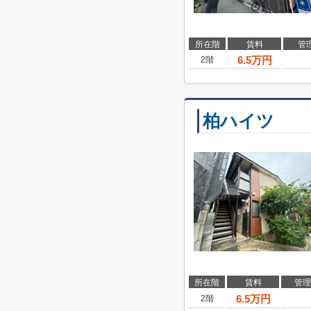
所在階
賃料
管
6.5
万円
2階
柏ハイツ
所在階
賃料
管理
6.5
万円
2階