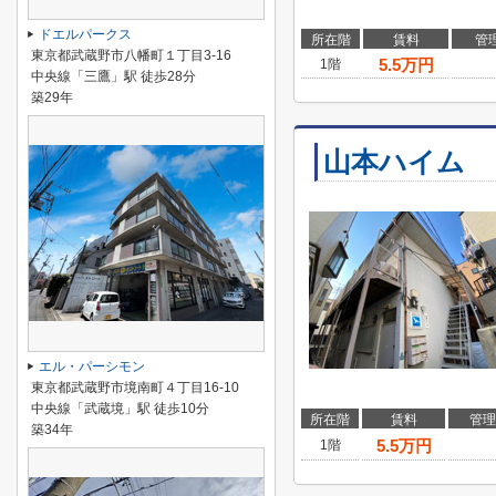
ドエルパークス
所在階
賃料
管
東京都武蔵野市八幡町１丁目3-16
5.5
万円
1階
中央線「三鷹」駅 徒歩28分
築29年
山本ハイム
エル・パーシモン
東京都武蔵野市境南町４丁目16-10
中央線「武蔵境」駅 徒歩10分
所在階
賃料
管理
築34年
5.5
万円
1階