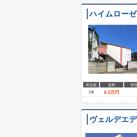
ハイムローゼ
所在階
賃料
管
6.3
万円
1階
ヴェルデエデ