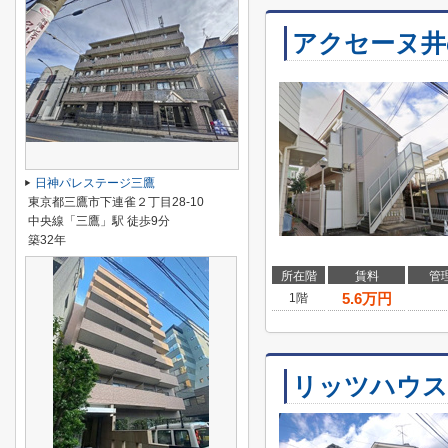
アクセーヌ井
日神パレステージ三鷹
東京都三鷹市下連雀２丁目28-10
中央線「三鷹」駅 徒歩9分
築32年
所在階
賃料
管
5.6
万円
1階
リッツハウス