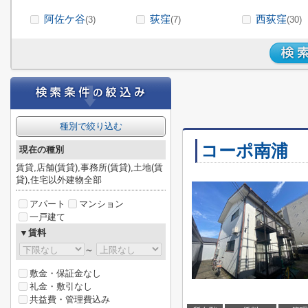
阿佐ケ谷
荻窪
西荻窪
(3)
(7)
(30)
種別で絞り込む
コーポ南浦
現在の種別
賃貸,店舗(賃貸),事務所(賃貸),土地(賃
貸),住宅以外建物全部
アパート
マンション
一戸建て
▼賃料
～
敷金・保証金なし
礼金・敷引なし
共益費・管理費込み