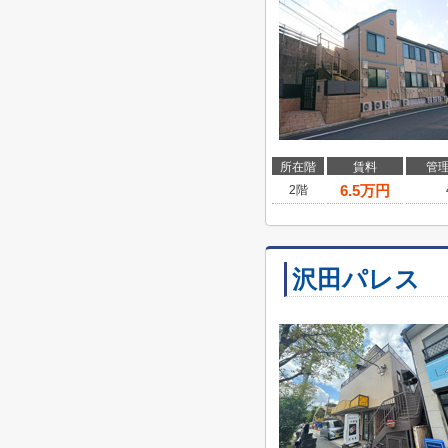
所在階
賃料
管
6.5
万円
2階
沢田パレス