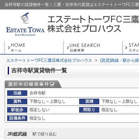
吉祥寺駅の賃貸物件一覧｜三鷹・吉祥寺の賃貸はエステートトーワFC三
エステートトーワFC三鷹店株式会社プロハウス
>
(賃貸)路線・駅から
吉祥寺駅賃貸物件一覧
沿線
吉祥寺駅
賃料
下限なし～上限なし
面積
下限なし～上限なし
駅徒歩
指定しない
間取り
指定なし
設備条件
指定なし
JR総武線
駅で絞り込む