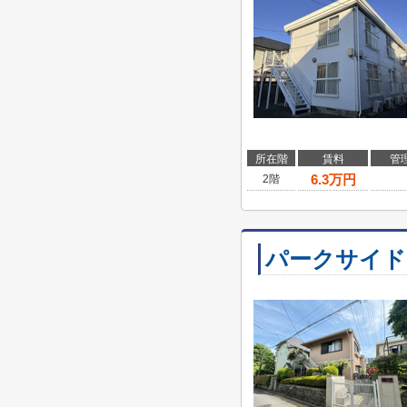
所在階
賃料
管
6.3
万円
2階
パークサイド