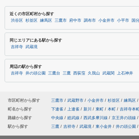
近くの市区町村から探す
渋谷区
杉並区
練馬区
三鷹市
府中市
調布市
小金井市
小平市
国
同じエリアにある駅から探す
吉祥寺
武蔵境
周辺の駅から探す
吉祥寺
井の頭公園
三鷹台
三鷹
西荻窪
久我山
武蔵関
上石神井
市区町村から探す
三鷹市
/
武蔵野市
/
小金井市
/
杉並区
/
練馬区
/
町名から探す
下連雀
/
上連雀
/
新川
/
東町
/
本町
/
吉祥寺本
路線から探す
中央線
/
総武線
/
西武多摩川線
/
京王井の頭線
/
駅から探す
三鷹
/
吉祥寺
/
武蔵境
/
東小金井
/
井の頭公園
/