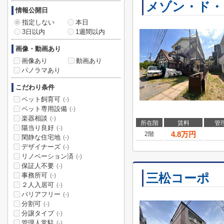
メゾン・ド・
情報公開日
指定しない
本日
3日以内
1週間以内
画像・動画あり
画像あり
動画あり
パノラマあり
こだわり条件
ペット飼育可
(-)
ペット専用設備
(-)
楽器相談
(-)
所在階
賃料
管
陽当り良好
(-)
4.8
万円
2階
閑静な住宅地
(-)
デザイナーズ
(-)
リノベーション済
(-)
保証人不要
(-)
三松コーポ
事務所可
(-)
２人入居可
(-)
バリアフリー
(-)
分割可
(-)
分譲タイプ
(-)
管理人常駐
(-)