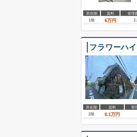
所在階
賃料
管理
6
万円
1階
2
フラワーハイ
所在階
賃料
管
6.1
万円
2階