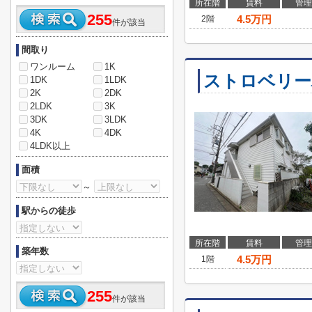
所在階
賃料
管理
255
4.5
万円
2階
件が該当
間取り
ワンルーム
1K
ストロベリー
1DK
1LDK
2K
2DK
2LDK
3K
3DK
3LDK
4K
4DK
4LDK以上
面積
～
駅からの徒歩
所在階
賃料
管理
築年数
4.5
万円
1階
255
件が該当