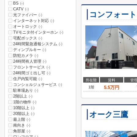
BS
(-)
CATV
(-)
コンフォート
光ファイバー
(-)
インターネット対応
(-)
オートロック
(-)
TVモニタ付インターホン
(-)
宅配ボックス
(-)
24時間緊急通報システム
(-)
ディンプルキー
(-)
防犯カメラ
(-)
24時間有人管理
(-)
フロントサービス
(-)
24時間ゴミ出し可
(-)
住戸内覧可能
(-)
所在階
賃料
管
コンシェルジュサービス
(-)
5.5
万円
1階
駐車場あり
(-)
2階以上
(-)
1階の物件
(-)
10階以上
(-)
オーク三鷹
20階以上
(-)
最上階
(-)
南向き
(-)
角部屋
(-)
ワンフロア