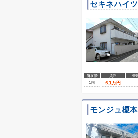
セキネハイツ
所在階
賃料
管
6.1
万円
1階
モンジュ榎本