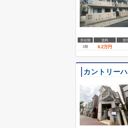
所在階
賃料
管
6.2
万円
1階
カントリーハ