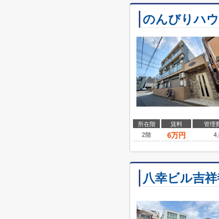
のんびりハウ
所在階
賃料
管理
6
万円
2階
4
八幸ビル吉祥