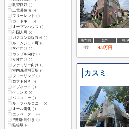
眺望良好
(-)
二世帯住宅
(-)
フリーレント
(-)
カードキー
(-)
オープンハウス
(-)
外国人可
(-)
ガスコンロ設置可
(-)
所在階
賃料
管理
ルームシェア可
(-)
4.8
万円
3階
学生向け
(-)
カップル向け
(-)
女性向け
(-)
ファミリー向け
(-)
室内洗濯機置場
(-)
カスミ
フローリング
(-)
ロフト付き
(-)
メゾネット
(-)
ベランダ
(-)
バルコニー
(-)
ルーフバルコニー
(-)
オール電化
(-)
エレベーター
(-)
照明器具付き
(-)
駐輪場
(-)