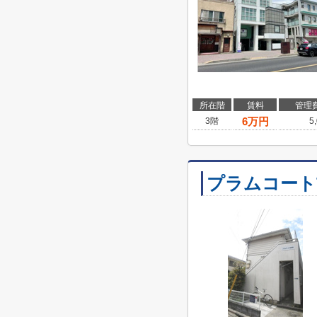
所在階
賃料
管理
6
万円
3階
5
プラムコート