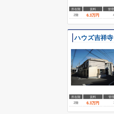
所在階
賃料
管理
6.3
万円
2階
ハウズ吉祥寺
所在階
賃料
管
6.3
万円
2階