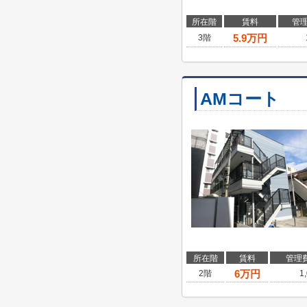
所在階
賃料
管
5.9
万円
3階
AMコート
所在階
賃料
管理
6
万円
2階
1