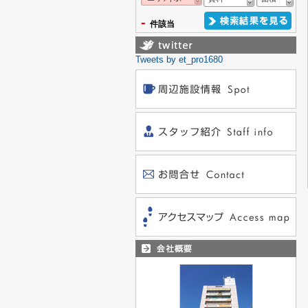
-
件該当
Tweets by et_pro1680