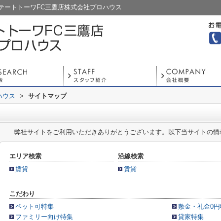
テートトーワFC三鷹店株式会社プロハウス
ハウス
>
サイトマップ
弊社サイトをご利用いただきありがとうございます。以下当サイトの情
エリア検索
沿線検索
賃貸
賃貸
こだわり
ペット可特集
敷金・礼金0円
ファミリー向け特集
貸家特集