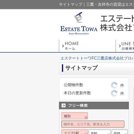
サイトマップ｜三鷹・吉祥寺の賃貸はエス
エステートトーワFC三鷹店株式会社プロ
サイトマップ
公開物件数
件
本日の更新件数
件
種別
エリア| 駅
賃料
面積