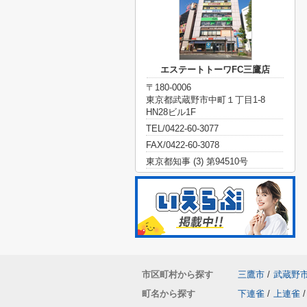
エステートトーワFC三鷹店
〒180-0006
東京都武蔵野市中町１丁目1-8
HN28ビル1F
TEL/0422-60-3077
FAX/0422-60-3078
東京都知事 (3) 第94510号
市区町村から探す
三鷹市
/
武蔵野
町名から探す
下連雀
/
上連雀
/