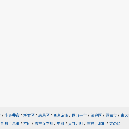
市
/
小金井市
/
杉並区
/
練馬区
/
西東京市
/
国分寺市
/
渋谷区
/
調布市
/
東大
新川
/
東町
/
本町
/
吉祥寺本町
/
中町
/
貫井北町
/
吉祥寺北町
/
井の頭