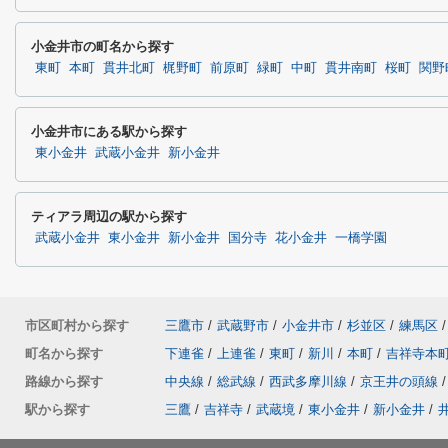
小金井市の町名から探す
東町
本町
貫井北町
梶野町
前原町
緑町
中町
貫井南町
桜町
関野
小金井市にある駅から探す
東小金井
武蔵小金井
新小金井
ティアラ周辺の駅から探す
武蔵小金井
東小金井
新小金井
国分寺
花小金井
一橋学園
市区町村から探す
三鷹市
/
武蔵野市
/
小金井市
/
杉並区
/
練馬区
/
町名から探す
下連雀
/
上連雀
/
東町
/
新川
/
本町
/
吉祥寺本
路線から探す
中央線
/
総武線
/
西武多摩川線
/
京王井の頭線
/
駅から探す
三鷹
/
吉祥寺
/
武蔵境
/
東小金井
/
新小金井
/