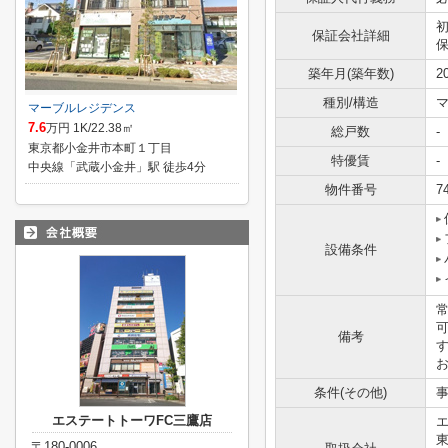
保証会社詳細
保
築年月(築年数)
2
種別/構造
マーブルレジデンス
7.6
万円 1K/22.38㎡
総戸数
-
東京都小金井市本町１丁目
特優賃
-
中央線「武蔵小金井」駅 徒歩4分
物件番号
7
設備条件
備考
条件(その他)
事
エステートトーワFC三鷹店
東
〒180-0006