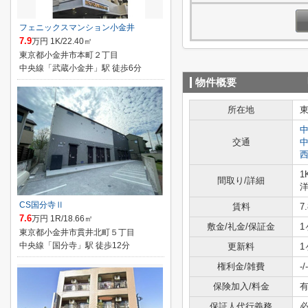
フェニックスマンション小金井
7.9
万円 1K/22.40㎡
東京都小金井市本町２丁目
中央線「武蔵小金井」駅 徒歩6分
物件概要
所在地
交通
1
間取り/詳細
洋
CS国分寺Ⅱ
賃料
7
7.6
万円 1R/18.66㎡
敷金/礼金/保証金
1
東京都小金井市貫井北町５丁目
中央線「国分寺」駅 徒歩12分
更新料
1
権利金/雑費
-/-
保険加入/料金
有
保証人代行義務