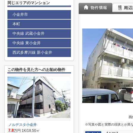
同じエリアのマンション
小金井市
本町
中央線 武蔵小金井
中央線 東小金井
西武多摩川線 新小金井
この物件を見た方へのお勧め物件
画
ノルデスタ小金井
※写真や図と実際の現状とが異
7.8
万円 1K/18.50㎡