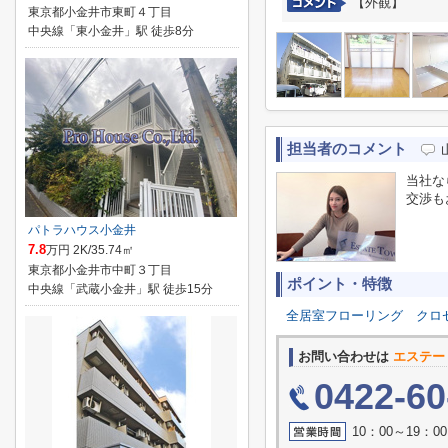
【外観】
東京都小金井市東町４丁目
中央線「東小金井」駅 徒歩8分
担当者のコメント
当社な
交渉も
パトラハウス小金井
7.8
万円 2K/35.74㎡
東京都小金井市中町３丁目
ポイント・特徴
中央線「武蔵小金井」駅 徒歩15分
全居室フローリング
クロ
お問い合わせは
エステー
0422-60
10：00～19：