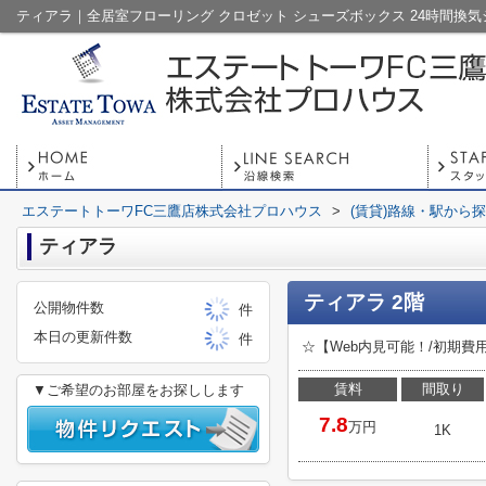
エステートトーワFC三鷹店株式会社プロハウス
>
(賃貸)路線・駅から
ティアラ
ティアラ 2階
公開物件数
件
本日の更新件数
件
☆【Web内見可能！/初期
賃料
間取り
▼ご希望のお部屋をお探しします
7.8
万円
1K