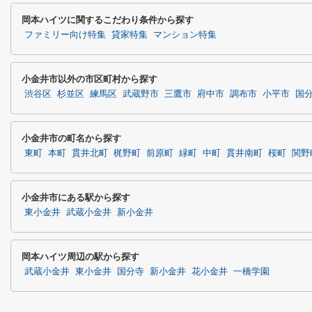
岡本ハイツに関するこだわり条件から探す
ファミリー向け特集
貸家特集
マンション特集
小金井市以外の市区町村から探す
渋谷区
杉並区
練馬区
武蔵野市
三鷹市
府中市
調布市
小平市
国
小金井市の町名から探す
東町
本町
貫井北町
梶野町
前原町
緑町
中町
貫井南町
桜町
関野
小金井市にある駅から探す
東小金井
武蔵小金井
新小金井
岡本ハイツ周辺の駅から探す
武蔵小金井
東小金井
国分寺
新小金井
花小金井
一橋学園