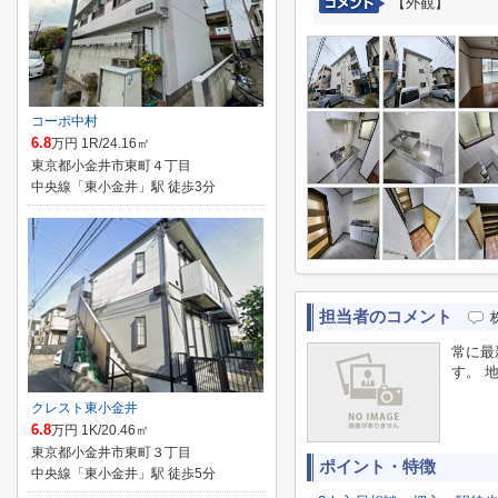
【外観】
コーポ中村
6.8
万円 1R/24.16㎡
東京都小金井市東町４丁目
中央線「東小金井」駅 徒歩3分
担当者のコメント
常に最
す。 
クレスト東小金井
6.8
万円 1K/20.46㎡
東京都小金井市東町３丁目
ポイント・特徴
中央線「東小金井」駅 徒歩5分