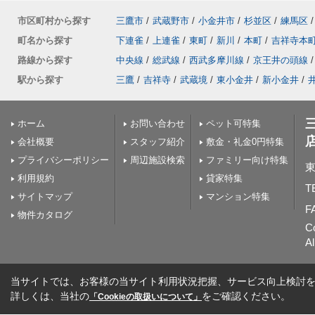
市区町村から探す
三鷹市
/
武蔵野市
/
小金井市
/
杉並区
/
練馬区
/
町名から探す
下連雀
/
上連雀
/
東町
/
新川
/
本町
/
吉祥寺本
路線から探す
中央線
/
総武線
/
西武多摩川線
/
京王井の頭線
/
駅から探す
三鷹
/
吉祥寺
/
武蔵境
/
東小金井
/
新小金井
/
ホーム
お問い合わせ
ペット可特集
会社概要
スタッフ紹介
敷金・礼金0円特集
プライバシーポリシー
周辺施設検索
ファミリー向け特集
東
利用規約
貸家特集
T
サイトマップ
マンション特集
F
物件カタログ
C
Al
当サイトでは、お客様の当サイト利用状況把握、サービス向上検討を目
詳しくは、当社の
をご確認ください。
「Cookieの取扱いについて」