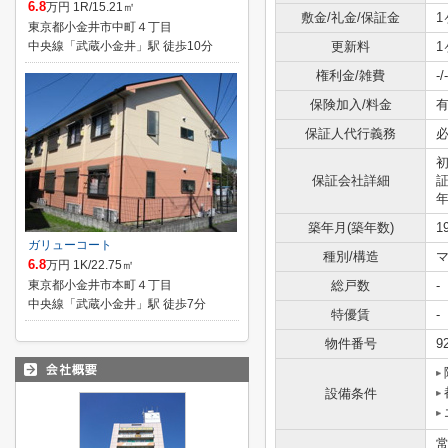
6.8
万円 1R/15.21㎡
敷金/礼金/保証金
1
東京都小金井市中町４丁目
中央線「武蔵小金井」駅 徒歩10分
更新料
1
権利金/雑費
-/-
保険加入/料金
有
保証人代行義務
初
保証会社詳細
証
年
築年月(築年数)
1
ガリューコート
種別/構造
6.8
万円 1K/22.75㎡
東京都小金井市本町４丁目
総戸数
-
中央線「武蔵小金井」駅 徒歩7分
特優賃
-
物件番号
9
設備条件