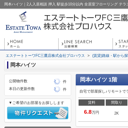
エステートトーワFC三鷹店株式会社プロハウス
>
(賃貸)路線・駅から
岡本ハイツ
岡本ハイツ 1階
公開物件数
件
本日の更新件数
件
自宅で部屋探し♪リモートで
賃料
間取り
▼ご希望のお部屋をお探しします
6.8
万円
2K