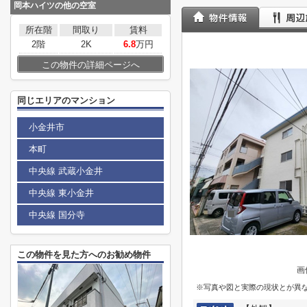
岡本ハイツ
の他の空室
所在階
間取り
賃料
2階
2K
6.8
万円
この物件の詳細ページへ
同じエリアのマンション
小金井市
本町
中央線 武蔵小金井
中央線 東小金井
中央線 国分寺
この物件を見た方へのお勧め物件
画
※写真や図と実際の現状とが異