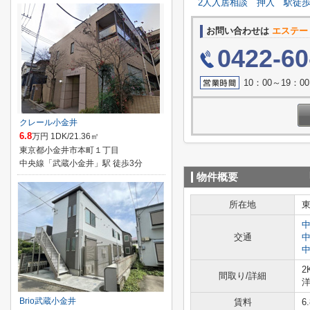
2人入居相談
押入
駅徒歩
お問い合わせは
エステー
0422-60
10：00～19：
クレール小金井
6.8
万円 1DK/21.36㎡
東京都小金井市本町１丁目
中央線「武蔵小金井」駅 徒歩3分
物件概要
所在地
交通
2
間取り/詳細
洋
Brio武蔵小金井
賃料
6