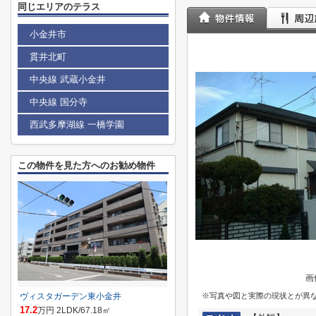
同じエリアのテラス
小金井市
貫井北町
中央線 武蔵小金井
中央線 国分寺
西武多摩湖線 一橋学園
この物件を見た方へのお勧め物件
画
ヴィスタガーデン東小金井
※写真や図と実際の現状とが異
17.2
万円 2LDK/67.18㎡