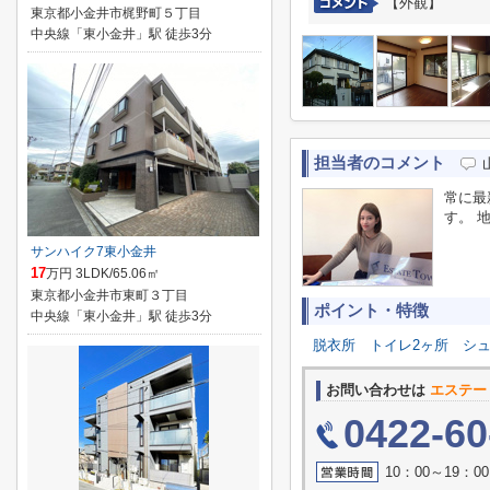
【外観】
東京都小金井市梶野町５丁目
中央線「東小金井」駅 徒歩3分
担当者のコメント
常に最
す。 
サンハイク7東小金井
17
万円 3LDK/65.06㎡
東京都小金井市東町３丁目
ポイント・特徴
中央線「東小金井」駅 徒歩3分
脱衣所
トイレ2ヶ所
シ
お問い合わせは
エステー
0422-60
10：00～19：