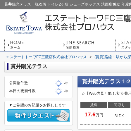
エステートトーワFC三鷹店株式会社プロハウス
>
(賃貸)路線・駅から
貫井陽光テラス
貫井陽光テラス 1-
公開物件数
件
本日の更新件数
件
☆【Web内見可能！/初期
賃料
間取り
▼ご希望のお部屋をお探しします
17.6
万円
3LDK