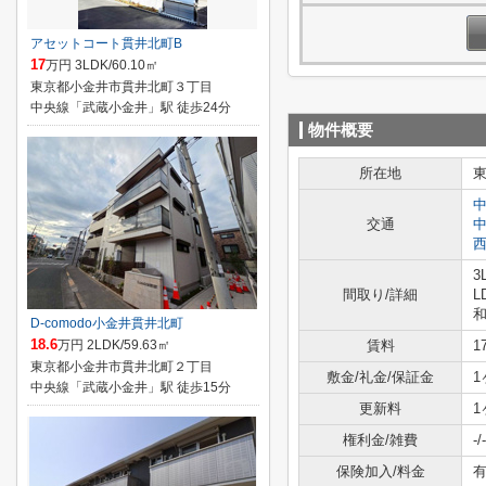
アセットコート貫井北町B
17
万円 3LDK/60.10㎡
東京都小金井市貫井北町３丁目
中央線「武蔵小金井」駅 徒歩24分
物件概要
所在地
交通
3
間取り/詳細
L
和
D-comodo小金井貫井北町
18.6
万円 2LDK/59.63㎡
賃料
1
東京都小金井市貫井北町２丁目
敷金/礼金/保証金
1
中央線「武蔵小金井」駅 徒歩15分
更新料
1
権利金/雑費
-/-
保険加入/料金
有