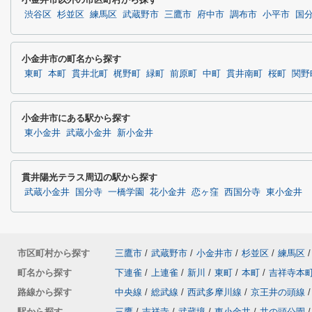
渋谷区
杉並区
練馬区
武蔵野市
三鷹市
府中市
調布市
小平市
国
小金井市の町名から探す
東町
本町
貫井北町
梶野町
緑町
前原町
中町
貫井南町
桜町
関野
小金井市にある駅から探す
東小金井
武蔵小金井
新小金井
貫井陽光テラス周辺の駅から探す
武蔵小金井
国分寺
一橋学園
花小金井
恋ヶ窪
西国分寺
東小金井
市区町村から探す
三鷹市
/
武蔵野市
/
小金井市
/
杉並区
/
練馬区
/
町名から探す
下連雀
/
上連雀
/
新川
/
東町
/
本町
/
吉祥寺本
路線から探す
中央線
/
総武線
/
西武多摩川線
/
京王井の頭線
/
駅から探す
三鷹
/
吉祥寺
/
武蔵境
/
東小金井
/
井の頭公園
/