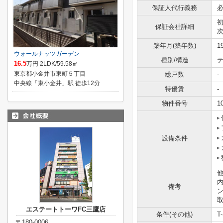
保証人代行義務
保証会社詳細
築年月(築年数)
1
ウォールナッツガーデン
種別/構造
テ
16.5
万円 2LDK/59.58㎡
東京都小金井市東町５丁目
総戸数
-
中央線「東小金井」駅 徒歩12分
特優賃
-
物件番号
1
設備条件
他
備考
エステートトーワFC三鷹店
条件(その他)
T
〒180-0006