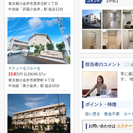
【外観】
東京都小金井市貫井北町１丁目
中央線「武蔵小金井」駅 徒歩12分
担当者のコメント
ナテューるフルーる
常に最
13.8
万円 1LDK/45.57㎡
す。 
東京都小金井市梶野町４丁目
中央線「東小金井」駅 徒歩10分
ポイント・特徴
追い焚き
敷金不要
カー
お問い合わせは
エステー