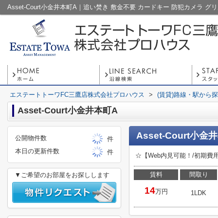
エステートトーワFC三鷹店株式会社プロハウス
>
(賃貸)路線・駅から
Asset-Court小金井本町A
Asset-Court小金
公開物件数
件
本日の更新件数
件
☆【Web内見可能！/初期
賃料
間取り
▼ご希望のお部屋をお探しします
14
万円
1LDK