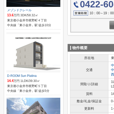
0422-60
メゾンドクレール
10：00～19：
13.6
万円 3DK/58.32㎡
東京都小金井市梶野町４丁目
中央線「東小金井」駅 徒歩10分
物件概要
所在地
交通
D-ROOM Sun Platina
14.4
万円 1LDK/39.30㎡
1
間取り/詳細
東京都小金井市梶野町５丁目
L
中央線「東小金井」駅 徒歩5分
賃料
1
敷金/礼金/保証金
0
更新料
1