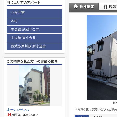
同じエリアのアパート
小金井市
本町
中央線 武蔵小金井
中央線 東小金井
西武多摩川線 新小金井
この物件を見た方へのお勧め物件
画
北一レジデンス
※写真や図と実際の現状とが異
14
万円 3LDK/62.00㎡