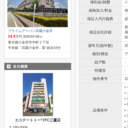
権利金/雑費
-/-
保険加入/料金
有
保証人代行義務
初
プライムアーバン武蔵小金井
保証会社詳細
14.4
万円 3DK/59.98㎡
8
東京都小金井市中町２丁目
築年月(築年数)
2
中央線「武蔵小金井」駅 徒歩16分
種別/構造
ア
総戸数
-
特優賃
-
物件番号
1
設備条件
エステートトーワFC三鷹店
〒180-0006