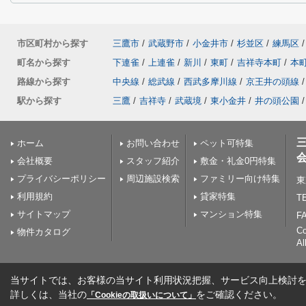
市区町村から探す
三鷹市
/
武蔵野市
/
小金井市
/
杉並区
/
練馬区
/
町名から探す
下連雀
/
上連雀
/
新川
/
東町
/
吉祥寺本町
/
本
路線から探す
中央線
/
総武線
/
西武多摩川線
/
京王井の頭線
/
駅から探す
三鷹
/
吉祥寺
/
武蔵境
/
東小金井
/
井の頭公園
/
ホーム
お問い合わせ
ペット可特集
会社概要
スタッフ紹介
敷金・礼金0円特集
プライバシーポリシー
周辺施設検索
ファミリー向け特集
東
利用規約
貸家特集
TE
サイトマップ
マンション特集
FA
C
物件カタログ
Al
当サイトでは、お客様の当サイト利用状況把握、サービス向上検討を目
詳しくは、当社の
をご確認ください。
「Cookieの取扱いについて」