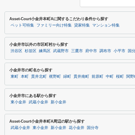
Asset-Court小金井本町Aに関するこだわり条件から探す
ペット可特集
ファミリー向け特集
貸家特集
マンション特集
小金井市以外の市区町村から探す
渋谷区
杉並区
練馬区
武蔵野市
三鷹市
府中市
調布市
小平市
国
小金井市の町名から探す
東町
本町
貫井北町
梶野町
緑町
貫井南町
前原町
中町
桜町
関野
小金井市にある駅から探す
東小金井
武蔵小金井
新小金井
Asset-Court小金井本町A周辺の駅から探す
武蔵小金井
東小金井
新小金井
花小金井
国分寺