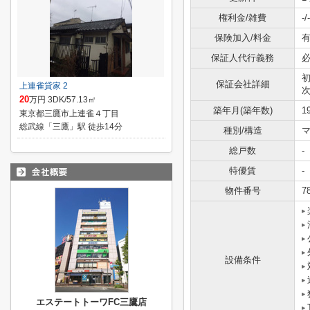
権利金/雑費
-/-
保険加入/料金
有
保証人代行義務
保証会社詳細
上連雀貸家 2
20
万円 3DK/57.13㎡
築年月(築年数)
1
東京都三鷹市上連雀４丁目
総武線「三鷹」駅 徒歩14分
種別/構造
総戸数
-
特優賃
-
物件番号
7
設備条件
エステートトーワFC三鷹店