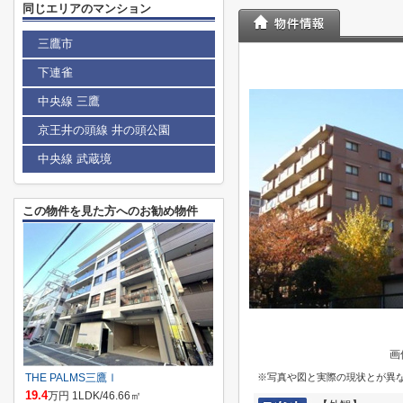
同じエリアのマンション
三鷹市
下連雀
中央線 三鷹
京王井の頭線 井の頭公園
中央線 武蔵境
この物件を見た方へのお勧め物件
画
THE PALMS三鷹Ⅰ
※写真や図と実際の現状とが異
19.4
万円 1LDK/46.66㎡