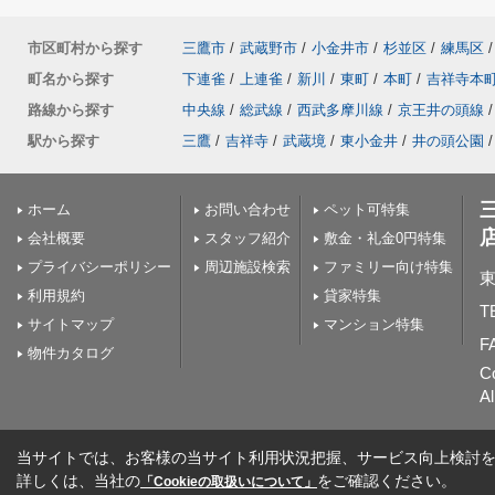
市区町村から探す
三鷹市
/
武蔵野市
/
小金井市
/
杉並区
/
練馬区
/
町名から探す
下連雀
/
上連雀
/
新川
/
東町
/
本町
/
吉祥寺本
路線から探す
中央線
/
総武線
/
西武多摩川線
/
京王井の頭線
/
駅から探す
三鷹
/
吉祥寺
/
武蔵境
/
東小金井
/
井の頭公園
/
ホーム
お問い合わせ
ペット可特集
会社概要
スタッフ紹介
敷金・礼金0円特集
プライバシーポリシー
周辺施設検索
ファミリー向け特集
東
利用規約
貸家特集
T
サイトマップ
マンション特集
F
物件カタログ
C
Al
当サイトでは、お客様の当サイト利用状況把握、サービス向上検討を目
詳しくは、当社の
をご確認ください。
「Cookieの取扱いについて」