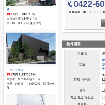
0422-60
楓
10：00～19：
19.8
万円 3LDK/89.99㎡
東京都三鷹市北野１丁目
京王線「仙川」駅 徒歩20分
物件概要
所在地
交通
ＩＮＯテラス
19.8
万円 1LDK/52.29㎡
3
東京都三鷹市井の頭２丁目
間取り/詳細
L
京王井の頭線「井の頭公園」駅 徒歩6
洋
分
賃料
1
敷金/礼金/保証金
1
更新料
1