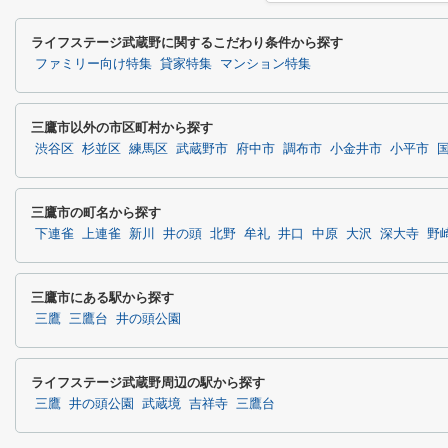
ライフステージ武蔵野に関するこだわり条件から探す
ファミリー向け特集
貸家特集
マンション特集
三鷹市以外の市区町村から探す
渋谷区
杉並区
練馬区
武蔵野市
府中市
調布市
小金井市
小平市
三鷹市の町名から探す
下連雀
上連雀
新川
井の頭
北野
牟礼
井口
中原
大沢
深大寺
野
三鷹市にある駅から探す
三鷹
三鷹台
井の頭公園
ライフステージ武蔵野周辺の駅から探す
三鷹
井の頭公園
武蔵境
吉祥寺
三鷹台