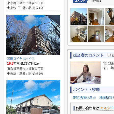
【外観】
東京都三鷹市上連雀１丁目
中央線「三鷹」駅 徒歩4分
担当者のコメント
三鷹ロイヤルハイツ
常に最
19.8
万円 3LDK/78.92㎡
す。 
東京都三鷹市上連雀１丁目
中央線「三鷹」駅 徒歩1分
ポイント・特徴
洗髪洗面化粧台
洗面所独
お問い合わせは
エステー