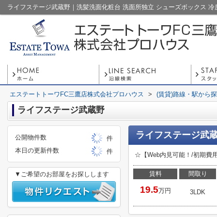
エステートトーワFC三鷹店株式会社プロハウス
>
(賃貸)路線・駅から
ライフステージ武蔵野
ライフステージ武蔵
公開物件数
件
本日の更新件数
件
☆【Web内見可能！/初期
賃料
間取り
▼ご希望のお部屋をお探しします
19.5
万円
3LDK