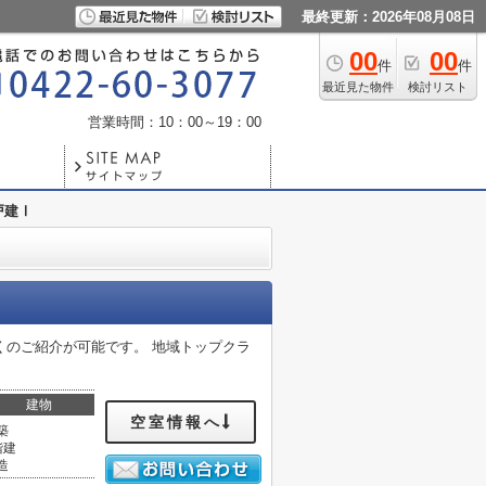
最終更新：2026年08月08日
00
00
件
件
最近見た物件
検討リスト
営業時間：10：00～19：00
戸建Ⅰ
くのご紹介が可能です。 地域トップクラ
建物
空室情報へ
築
階建
造