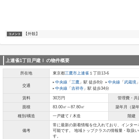
【外観】
コメント
上連雀1丁目戸建Ⅰ
の物件概要
所在地
東京都
三鷹市
上連雀
１丁目13-6
中央線
「
三鷹
」駅 徒歩8分
中央線
「
武蔵境
交通
中央線
「
吉祥寺
」駅 徒歩34分
賃料
30万円
管理費・共
面積
83.00㎡～87.80㎡
築年月（築
種別/構造
一戸建て / 木造
階建
常に最新の新着情報を仕入れており、インター
備考
可能です。 地域トップクラスの情報量・取扱
す。