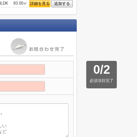
3LDK
83.00㎡
詳細を見る
追加する
0
/
2
必須項目完了