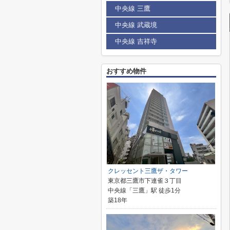
中央線 三鷹
中央線 武蔵境
中央線 吉祥寺
おすすめ物件
クレッセント三鷹ザ・タワー
東京都三鷹市下連雀３丁目
中央線「三鷹」駅 徒歩1分
築18年