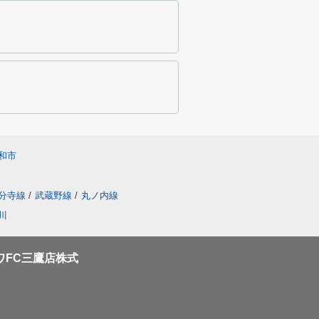
和市
分寺線
/
武蔵野線
/
丸ノ内線
川
ワFC三鷹店株式