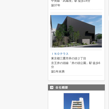
中央線「武蔵境」駅 徒歩14分
築37年
ＩＮＯテラス
東京都三鷹市井の頭２丁目
京王井の頭線「井の頭公園」駅 徒歩6
分
築1年未満