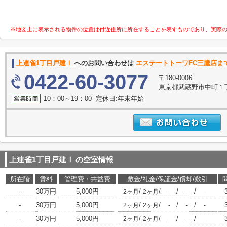
※地図上に表示される物件の位置は付近住所に所在することを表すものであり、実際
上連雀1丁目戸建Ⅰ
へのお問い合わせは
エステートトーワFC三鷹店ま
0422-60-3077
〒180-0006
東京都武蔵野市中町１丁目
10：00～19：00 定休日:年末年始
上連雀1丁目戸建Ⅰ
の空室情報
所在階
賃料
管理費・共益費
敷金/礼金/保証金/償却/敷引
-
30万円
5,000円
/
/
/
/
2ヶ月
2ヶ月
-
-
-
-
30万円
5,000円
/
/
/
/
2ヶ月
2ヶ月
-
-
-
-
30万円
5,000円
/
/
/
/
2ヶ月
2ヶ月
-
-
-