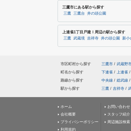
三鷹市にある駅から探す
三鷹
三鷹台
井の頭公園
上連雀1丁目戸建Ⅰ周辺の駅から探す
三鷹
武蔵境
吉祥寺
井の頭公園
新小
市区町村から探す
三鷹市
/
武蔵野
町名から探す
下連雀
/
上連雀
/
路線から探す
中央線
/
総武線
/
駅から探す
三鷹
/
吉祥寺
/
ホーム
お問い合わせ
会社概要
スタッフ紹介
プライバシーポリシー
周辺施設検索
利用規約