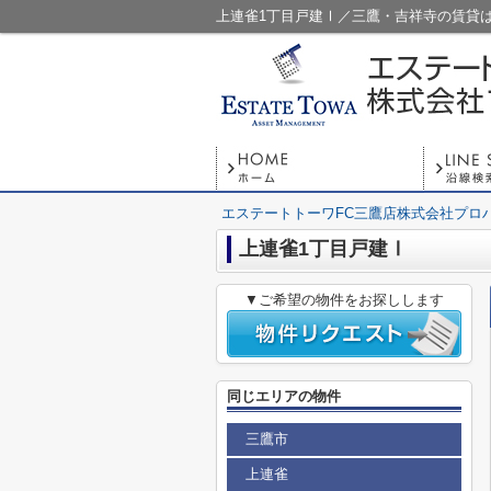
上連雀1丁目戸建Ⅰ／三鷹・吉祥寺の賃貸
エステートトーワFC三鷹店株式会社プロ
上連雀1丁目戸建Ⅰ
▼ご希望の物件をお探しします
同じエリアの物件
三鷹市
上連雀