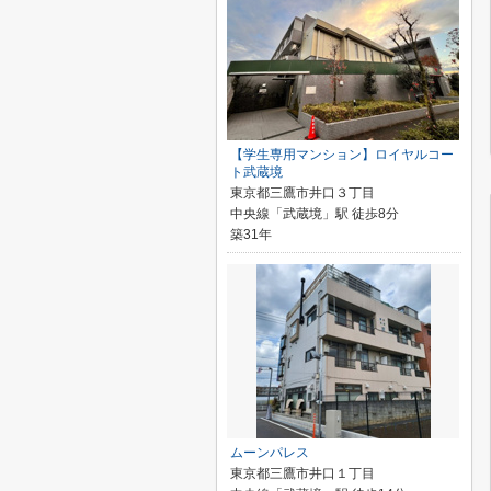
【学生専用マンション】ロイヤルコー
ト武蔵境
東京都三鷹市井口３丁目
中央線「武蔵境」駅 徒歩8分
築31年
ムーンパレス
東京都三鷹市井口１丁目