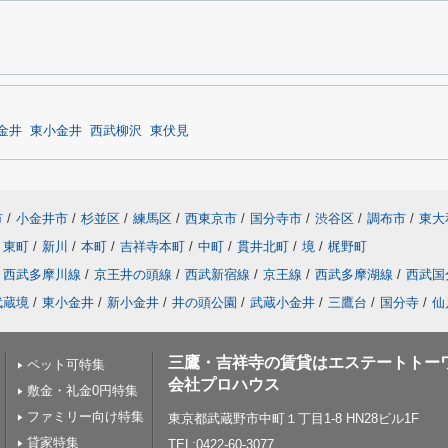
金井
東小金井
西武柳沢
東伏見
市
/
小金井市
/
杉並区
/
練馬区
/
西東京市
/
国分寺市
/
渋谷区
/
調布市
/
東大
東町
/
新川
/
本町
/
吉祥寺本町
/
中町
/
貫井北町
/
境
/
梶野町
西武多摩川線
/
京王井の頭線
/
西武新宿線
/
京王線
/
西武多摩湖線
/
西武国
武蔵境
/
東小金井
/
新小金井
/
井の頭公園
/
武蔵小金井
/
三鷹台
/
国分寺
/
仙
三鷹・吉祥寺の賃貸はエステートトー
ペット可特集
会社プロハウス
敷金・礼金0円特集
ファミリー向け特集
東京都武蔵野市中町１丁目1-8 HN28ビル1F
貸家特集
TEL:0422-60-3077