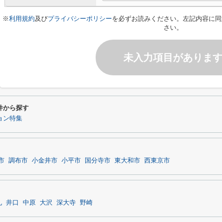
※
利用規約
及び
プライバシーポリシー
を必ずお読みください。左記内容に同
さい。
未入力項目がありま
件から探す
ョン特集
市
調布市
小金井市
小平市
国分寺市
東大和市
西東京市
礼
井口
中原
大沢
深大寺
野崎