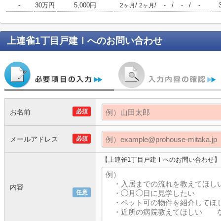
-
30万円
5,000円
/
/
/
/
2ヶ月
2ヶ月
-
-
-
上連雀1丁目戸建Ⅰ
へのお問い合わせ
お名前
必須
メールアドレス
必須
【上連雀1丁目戸建Ⅰへのお問い合わせ】
内容
任意