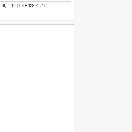
町１丁目1-8 HN28ビル1F
号