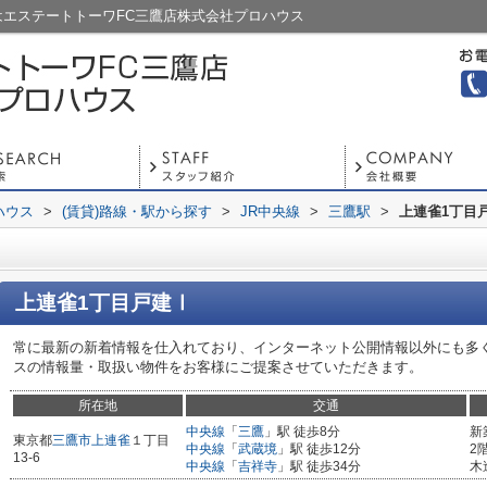
はエステートトーワFC三鷹店株式会社プロハウス
ハウス
>
(賃貸)路線・駅から探す
>
JR中央線
>
三鷹駅
>
上連雀1丁目
上連雀1丁目戸建Ⅰ
常に最新の新着情報を仕入れており、インターネット公開情報以外にも多
スの情報量・取扱い物件をお客様にご提案させていただきます。
所在地
交通
中央線
「
三鷹
」駅 徒歩8分
新
東京都
三鷹市
上連雀
１丁目
中央線
「
武蔵境
」駅 徒歩12分
2
13-6
中央線
「
吉祥寺
」駅 徒歩34分
木