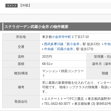
【外観】
コメント
ステラガーデン武蔵小金井
の物件概要
所在地
東京都
小金井市
中町
２丁目17-10
西武多摩川線
「
新小金井
」駅 徒歩13分
中央
交通
中央線
「
武蔵小金井
」駅 徒歩17分
賃料
20万円
管理費・共
面積
68.51㎡
築年月（築
マンション / 鉄筋コンクリー
種別/構造
階建
ト
常に最新の新着情報を仕入れており、インター
備考
可能です。 地域トップクラスの情報量・取扱
す。
エステートトーワFC三鷹店
東京都武蔵野市中
取扱会社
TEL:0422-60-3077
東京都知事 (3) 第94510