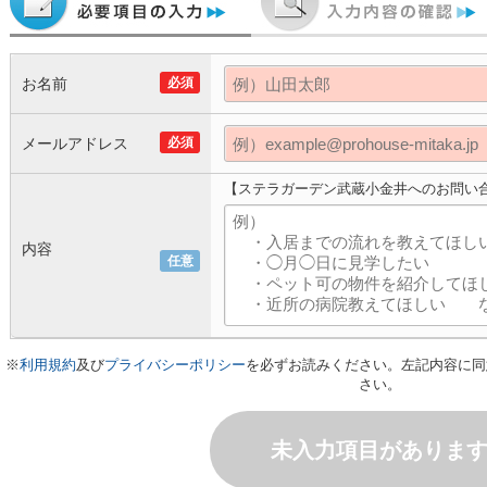
お名前
必須
メールアドレス
必須
【ステラガーデン武蔵小金井へのお問い
内容
任意
※
利用規約
及び
プライバシーポリシー
を必ずお読みください。左記内容に同
さい。
未入力項目がありま