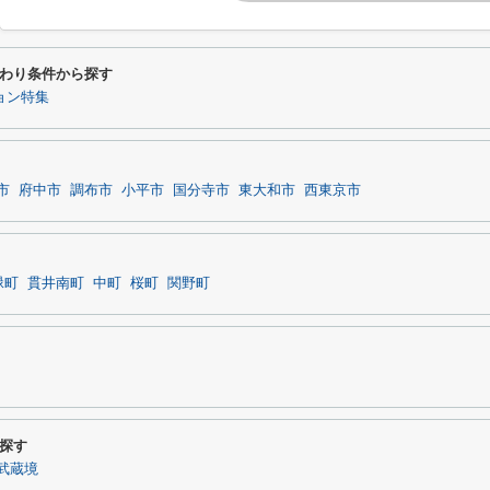
わり条件から探す
ョン特集
市
府中市
調布市
小平市
国分寺市
東大和市
西東京市
緑町
貫井南町
中町
桜町
関野町
探す
武蔵境