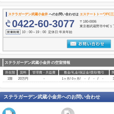
ステラガーデン武蔵小金井
へのお問い合わせは
エステートトーワFC
0422-60-3077
〒180-0006
東京都武蔵野市中町１丁目
10：00～19：00 定休日:年末年始
ステラガーデン武蔵小金井
の空室情報
所在階
賃料
管理費・共益費
敷金/礼金/保証金/償却/敷引
1階
20万円
-
/
/
/
/
1ヶ月
0ヶ月
-
-
-
ステラガーデン武蔵小金井
へのお問い合わせ