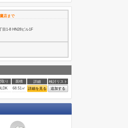
三鷹店まで
1-8 HN28ビル1F
間取り
面積
詳細
検討リスト
3LDK
68.51㎡
詳細を見る
追加する