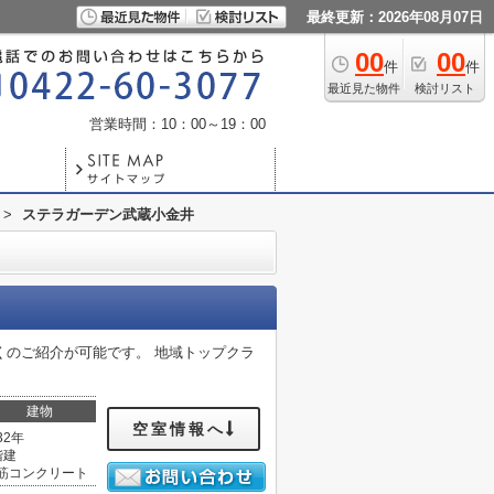
最終更新：2026年08月07日
00
00
件
件
最近見た物件
検討リスト
営業時間：10：00～19：00
>
ステラガーデン武蔵小金井
くのご紹介が可能です。 地域トップクラ
建物
空室情報へ
32年
階建
筋コンクリート