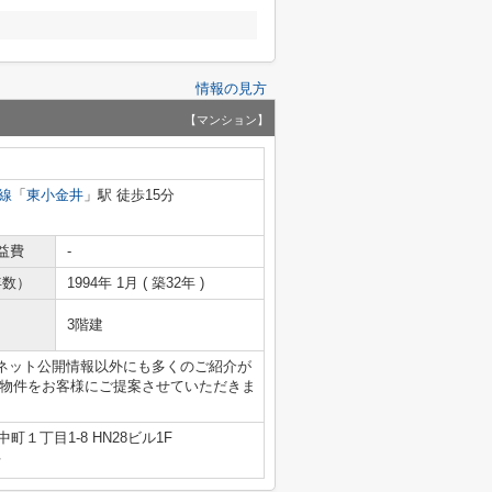
情報の見方
【マンション】
線
「
東小金井
」駅 徒歩15分
益費
-
年数）
1994年 1月 ( 築32年 )
3階建
ネット公開情報以外にも多くのご紹介が
い物件をお客様にご提案させていただきま
町１丁目1-8 HN28ビル1F
号