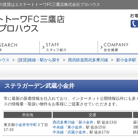
の賃貸はエステートトーワFC三鷹店株式会社プロハウス
ハウス
>
(賃貸)路線・駅から探す
>
西武鉄道西武多摩川線
>
新小金井駅
ステラガーデン武蔵小金井
常に最新の新着情報を仕入れており、インターネット公開情報以外にも多
スの情報量・取扱い物件をお客様にご提案させていただきます。
所在地
交通
西武多摩川線
「
新小金井
」駅 徒歩13分
築
東京都
小金井市
中町
２丁目
中央線
「
東小金井
」駅 徒歩15分
3
17-10
中央線
「
武蔵小金井
」駅 徒歩17分
鉄