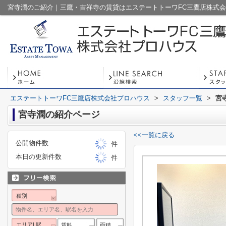
宮寺潤のご紹介｜三鷹・吉祥寺の賃貸はエステートトーワFC三鷹店株式
エステートトーワFC三鷹店株式会社プロハウス
>
スタッフ一覧
>
宮
宮寺潤の紹介ページ
<<一覧に戻る
公開物件数
件
本日の更新件数
件
種別
エリア| 駅
賃料
面積