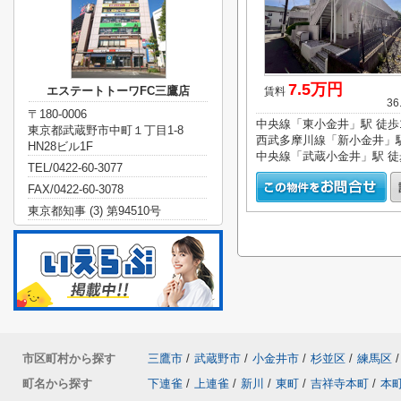
7.5万円
エステートトーワFC三鷹店
賃料
36
〒180-0006
中央線「東小金井」駅 徒歩
東京都武蔵野市中町１丁目1-8
HN28ビル1F
TEL/0422-60-3077
FAX/0422-60-3078
東京都知事 (3) 第94510号
市区町村から探す
三鷹市
/
武蔵野市
/
小金井市
/
杉並区
/
練馬区
/
町名から探す
下連雀
/
上連雀
/
新川
/
東町
/
吉祥寺本町
/
本