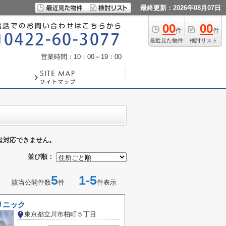
最終更新：2026年08月07日
00
00
件
件
最近見た物件
検討リスト
営業時間：10：00～19：00
は対応できません。
並び順：
5
1-5
該当公開件数
件
件表示
リニック
東京都立川市柏町５丁目