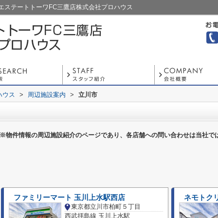
エステートトーワFC三鷹店株式会社プロハウス
ハウス
>
周辺施設案内
>
立川市
※物件情報の周辺施設紹介のページであり、各店舗への問い合わせは当社で
ファミリーマート 玉川上水駅西店
ネモトク
東京都立川市柏町５丁目
西武拝島線 玉川上水駅