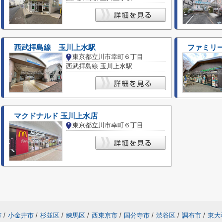
西武拝島線 玉川上水駅
ファミリ
東京都立川市幸町６丁目
西武拝島線 玉川上水駅
マクドナルド 玉川上水店
東京都立川市幸町６丁目
市
/
小金井市
/
杉並区
/
練馬区
/
西東京市
/
国分寺市
/
渋谷区
/
調布市
/
東大