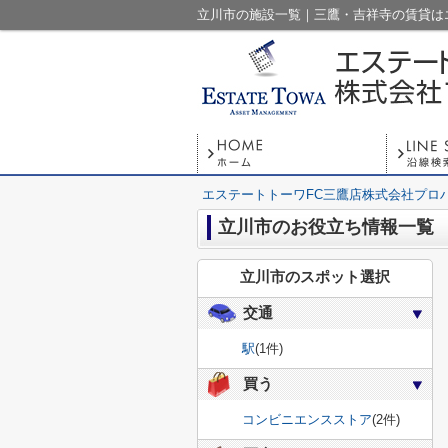
立川市の施設一覧｜三鷹・吉祥寺の賃貸は
エステートトーワFC三鷹店株式会社プロ
立川市のお役立ち情報一覧
立川市のスポット選択
交通
駅
(1件)
買う
コンビニエンスストア
(2件)