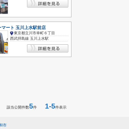
ーマート 玉川上水駅前店
東京都立川市幸町６丁目
西武拝島線 玉川上水駅
5
1-5
該当公開件数
件
件表示
和市