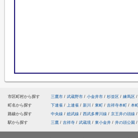
市区町村から探す
三鷹市
/
武蔵野市
/
小金井市
/
杉並区
/
練馬区
/
町名から探す
下連雀
/
上連雀
/
新川
/
東町
/
吉祥寺本町
/
本
路線から探す
中央線
/
総武線
/
西武多摩川線
/
京王井の頭線
/
駅から探す
三鷹
/
吉祥寺
/
武蔵境
/
東小金井
/
井の頭公園
/