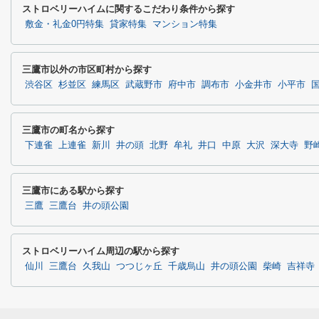
ストロベリーハイムに関するこだわり条件から探す
敷金・礼金0円特集
貸家特集
マンション特集
三鷹市以外の市区町村から探す
渋谷区
杉並区
練馬区
武蔵野市
府中市
調布市
小金井市
小平市
三鷹市の町名から探す
下連雀
上連雀
新川
井の頭
北野
牟礼
井口
中原
大沢
深大寺
野
三鷹市にある駅から探す
三鷹
三鷹台
井の頭公園
ストロベリーハイム周辺の駅から探す
仙川
三鷹台
久我山
つつじヶ丘
千歳烏山
井の頭公園
柴崎
吉祥寺