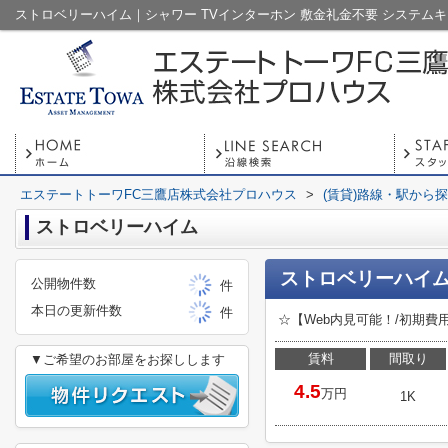
エステートトーワFC三鷹店株式会社プロハウス
>
(賃貸)路線・駅から
ストロベリーハイム
ストロベリーハイム
公開物件数
件
本日の更新件数
件
☆【Web内見可能！/初期
賃料
間取り
▼ご希望のお部屋をお探しします
4.5
万円
1K