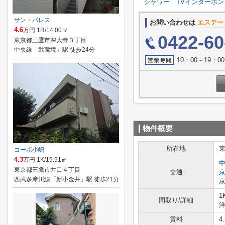
シャワー
TVインターホン
サン・パレス
お問い合わせは
エステー
4.6
万円 1R/14.00㎡
0422-60
東京都三鷹市深大寺３丁目
中央線「武蔵境」駅 徒歩24分
10：00～19：
物件概要
所在地
コーポ小嶋
4.3
万円 1K/19.91㎡
東京都三鷹市井口４丁目
交通
西武多摩川線「新小金井」駅 徒歩21分
1
間取り/詳細
洋
賃料
4