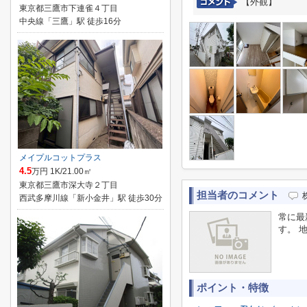
【外観】
東京都三鷹市下連雀４丁目
中央線「三鷹」駅 徒歩16分
メイプルコットプラス
4.5
万円 1K/21.00㎡
東京都三鷹市深大寺２丁目
担当者のコメント
西武多摩川線「新小金井」駅 徒歩30分
常に最
す。 
ポイント・特徴