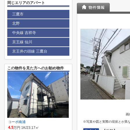
同じエリアのアパート
三鷹市
北野
中央線 吉祥寺
京王線 仙川
京王井の頭線 三鷹台
この物件を見た方へのお勧め物件
画
コーポ南浦
※写真や図と実際の現状とが異
4.5
万円 1K/23.17㎡