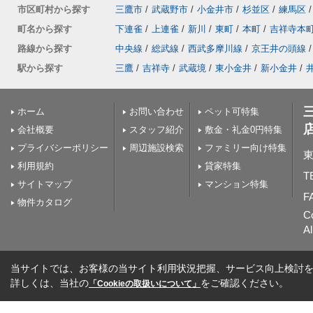
市区町村から探す
三鷹市
/
武蔵野市
/
小金井市
/
杉並区
/
練馬区
/
町名から探す
下連雀
/
上連雀
/
新川
/
東町
/
本町
/
吉祥寺本
路線から探す
中央線
/
総武線
/
西武多摩川線
/
京王井の頭線
/
駅から探す
三鷹
/
吉祥寺
/
武蔵境
/
東小金井
/
新小金井
/
ホーム
お問い合わせ
ペット可特集
会社概要
スタッフ紹介
敷金・礼金0円特集
プライバシーポリシー
周辺施設検索
ファミリー向け特集
東
利用規約
貸家特集
T
サイトマップ
マンション特集
F
物件カタログ
C
Al
当サイトでは、お客様の当サイト利用状況把握、サービス向上検討を目
詳しくは、当社の
をご確認ください。
「Cookieの取扱いについて」