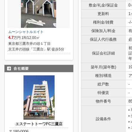
敷金/礼金/保証金
0
更新料
1
権利金/雑費
-/-
保険加入/料金
有
ムーンシャトルエイト
4.7
万円 1R/12.00㎡
保証人代行義務
東京都三鷹市井の頭１丁目
初
京王井の頭線「三鷹台」駅 徒歩5分
保証会社詳細
証
年
築年月(築年数)
1
種別/構造
ア
総戸数
-
特優賃
-
物件番号
8
設備条件
エステートトーワFC三鷹店
〒180-0006