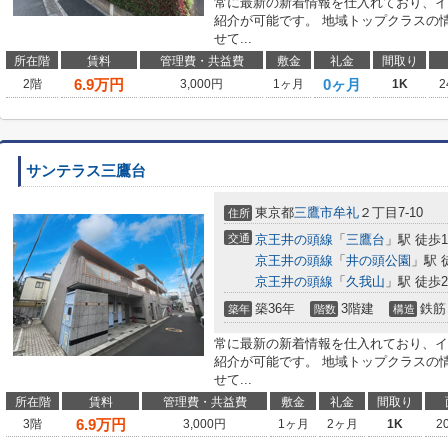
常に最新の新着情報を仕入れており、イ
紹介が可能です。 地域トップクラスの
せて...
所在階
賃料
管理費・共益費
敷金
礼金
間取り
6.9
万円
0ヶ月
2階
3,000円
1ヶ月
1K
2
サンテラス三鷹台
東京都
三鷹市
牟礼
２丁目7-10
住所
交通
京王井の頭線
「
三鷹台
」駅 徒歩1
京王井の頭線
「
井の頭公園
」駅 
京王井の頭線
「
久我山
」駅 徒歩2
築36年
3階建
鉄筋
築年
階数
構造
常に最新の新着情報を仕入れており、イ
紹介が可能です。 地域トップクラスの
せて...
所在階
賃料
管理費・共益費
敷金
礼金
間取り
6.9
万円
3階
3,000円
1ヶ月
2ヶ月
1K
2