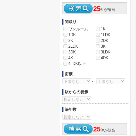
25
件が該当
間取り
ワンルーム
1K
1DK
1LDK
2K
2DK
2LDK
3K
3DK
3LDK
4K
4DK
4LDK以上
面積
～
駅からの徒歩
築年数
25
件が該当