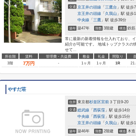
交通
京王井の頭線
「
三鷹台
」駅 徒歩
京王井の頭線
「
久我山
」駅 徒歩1
中央線
「
三鷹
」駅 徒歩39分
築47年
3階建
鉄筋
築年
階数
構造
常に最新の新着情報を仕入れており、イ
紹介が可能です。 地域トップクラスの
せて...
所在階
賃料
管理費・共益費
敷金
礼金
間取り
7
万円
3階
-
1ヶ月
1ヶ月
1R
21
やすだ荘
東京都
杉並区
宮前
３丁目9-20
住所
交通
総武線
「
西荻窪
」駅 徒歩14分
中央線
「
西荻窪
」駅 徒歩15分
京王井の頭線
「
久我山
」駅 徒歩1
築46年
2階建
木造
築年
階数
構造