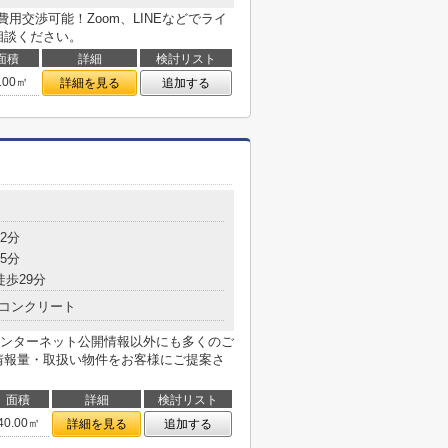
用交渉可能！Zoom、LINEなどでライ
相談ください。
面積
詳細
検討リスト
.00㎡
詳細を見る
追加する
2分
5分
徒歩29分
コンクリート
ンターネット公開情報以外にも多くのご
情報量・取扱い物件をお客様にご提案さ
面積
詳細
検討リスト
40.00㎡
詳細を見る
追加する