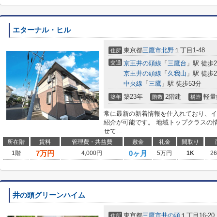
エターナル・ヒル
東京都
三鷹市
北野
１丁目1-48
住所
交通
京王井の頭線
「
三鷹台
」駅 徒歩2
京王井の頭線
「
久我山
」駅 徒歩2
中央線
「
三鷹
」駅 徒歩53分
築23年
2階建
軽量
築年
階数
構造
常に最新の新着情報を仕入れており、イ
紹介が可能です。 地域トップクラスの
せて...
所在階
賃料
管理費・共益費
敷金
礼金
間取り
7
万円
0ヶ月
1階
4,000円
5万円
1K
2
井の頭グリーンハイム
東京都
三鷹市
井の頭
１丁目16-20
住所