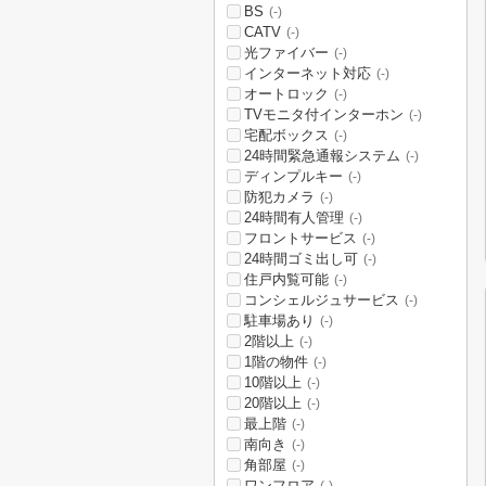
BS
(-)
CATV
(-)
光ファイバー
(-)
インターネット対応
(-)
オートロック
(-)
TVモニタ付インターホン
(-)
宅配ボックス
(-)
24時間緊急通報システム
(-)
ディンプルキー
(-)
防犯カメラ
(-)
24時間有人管理
(-)
フロントサービス
(-)
24時間ゴミ出し可
(-)
住戸内覧可能
(-)
コンシェルジュサービス
(-)
駐車場あり
(-)
2階以上
(-)
1階の物件
(-)
10階以上
(-)
20階以上
(-)
最上階
(-)
南向き
(-)
角部屋
(-)
ワンフロア