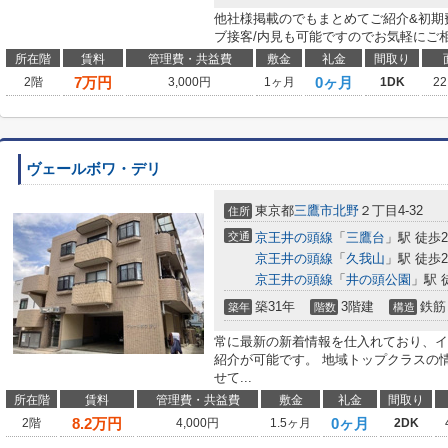
他社様掲載のでもまとめてご紹介&初期費
ブ接客/内見も可能ですのでお気軽にご
所在階
賃料
管理費・共益費
敷金
礼金
間取り
7
万円
0ヶ月
2階
3,000円
1ヶ月
1DK
22
ヴェールボワ・デリ
東京都
三鷹市
北野
２丁目4-32
住所
交通
京王井の頭線
「
三鷹台
」駅 徒歩2
京王井の頭線
「
久我山
」駅 徒歩2
京王井の頭線
「
井の頭公園
」駅 
築31年
3階建
鉄筋
築年
階数
構造
常に最新の新着情報を仕入れており、イ
紹介が可能です。 地域トップクラスの
せて...
所在階
賃料
管理費・共益費
敷金
礼金
間取り
8.2
万円
0ヶ月
2階
4,000円
1.5ヶ月
2DK