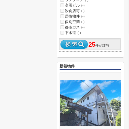
(-)
高層ビル
(-)
飲食店可
(-)
居抜物件
(-)
個別空調
(-)
都市ガス
(-)
下水道
(-)
25
件が該当
新着物件