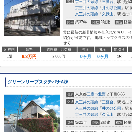
交通
京王井の頭線
「
三鷹台
」駅 徒歩
京王井の頭線
「
井の頭公園
」駅 
京王井の頭線
「
久我山
」駅 徒歩1
築37年
2階建
軽量
築年
階数
構造
常に最新の新着情報を仕入れており、イ
紹介が可能です。 地域トップクラスの
せて...
所在階
賃料
管理費・共益費
敷金
礼金
間取り
6.3
万円
0ヶ月
0ヶ月
1階
2,000円
1R
グリーンリーブスタチバナA棟
東京都
三鷹市
北野
２丁目6-35
住所
交通
京王井の頭線
「
三鷹台
」駅 徒歩2
京王井の頭線
「
井の頭公園
」駅 
京王井の頭線
「
久我山
」駅 徒歩2
築21年
2階建
軽量
築年
階数
構造