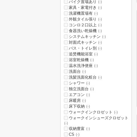
バイク置場あり
(-)
家具・家電付き
(-)
洗濯機置場有
(-)
外観タイル張り
(-)
コンロ２口以上
(-)
食器洗い乾燥機
(-)
システムキッチン
(-)
対面式キッチン
(-)
バス・トイレ別
(-)
追焚機能浴室
(-)
浴室乾燥機
(-)
温水洗浄便座
(-)
洗面台
(-)
洗髪洗面化粧台
(-)
シャワー
(-)
独立洗面台
(-)
エアコン
(-)
床暖房
(-)
床下収納
(-)
ウォークインクロゼット
(-)
ウォークインシューズクロゼット
(-)
収納豊富
(-)
CS
(-)