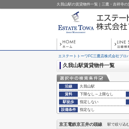
久我山駅の賃貸物件一覧｜三鷹・吉祥寺の
エステートトーワFC三鷹店株式会社プロ
久我山駅賃貸物件一覧
沿線
久我山駅
賃料
下限なし～上限なし
駅徒歩
指定しない
設備条件
指定なし
京王電鉄京王井の頭線
駅で絞り込