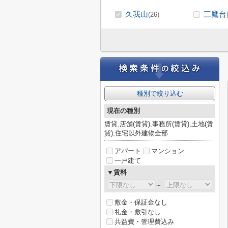
久我山
三鷹台
(26)
種別で絞り込む
現在の種別
賃貸,店舗(賃貸),事務所(賃貸),土地(賃
貸),住宅以外建物全部
アパート
マンション
一戸建て
▼賃料
～
敷金・保証金なし
礼金・敷引なし
共益費・管理費込み