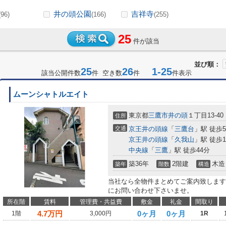
井の頭公園
吉祥寺
(96)
(166)
(255)
25
件が該当
並び順：
25
26
1-25
該当公開件数
件 空き数
件
件表示
ムーンシャトルエイト
東京都
三鷹市
井の頭
１丁目13-40
住所
交通
京王井の頭線
「
三鷹台
」駅 徒歩
京王井の頭線
「
久我山
」駅 徒歩1
中央線
「
三鷹
」駅 徒歩44分
築36年
2階建
木造
築年
階数
構造
当社なら全物件まとめてご案内致します
にお問い合わせ下さいませ。
所在階
賃料
管理費・共益費
敷金
礼金
間取り
4.7
万円
0ヶ月
0ヶ月
1階
3,000円
1R