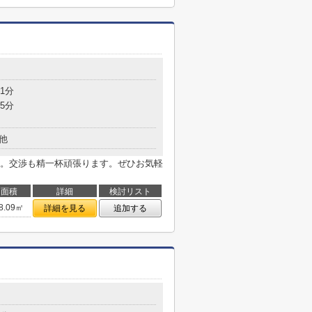
1分
5分
他
。交渉も精一杯頑張ります。ぜひお気軽
面積
詳細
検討リスト
8.09㎡
詳細を見る
追加する