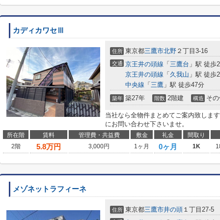
カディカワセⅢ
東京都
三鷹市
北野
２丁目3-16
住所
交通
京王井の頭線
「
三鷹台
」駅 徒歩2
京王井の頭線
「
久我山
」駅 徒歩2
中央線
「
三鷹
」駅 徒歩47分
築27年
2階建
その
築年
階数
構造
当社なら全物件まとめてご案内致します
にお問い合わせ下さいませ。
所在階
賃料
管理費・共益費
敷金
礼金
間取り
5.8
万円
0ヶ月
2階
3,000円
1ヶ月
1K
1
メゾネットラフィーネ
東京都
三鷹市
井の頭
１丁目27-5
住所