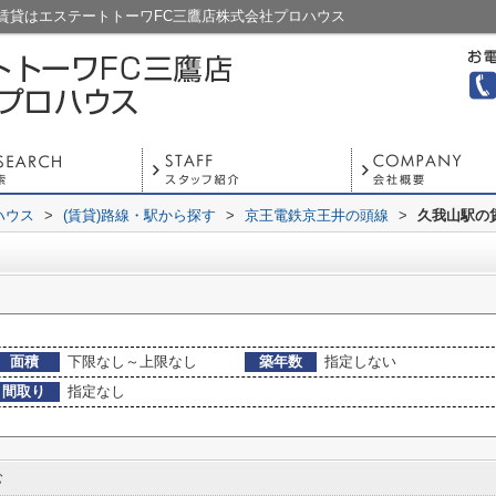
賃貸はエステートトーワFC三鷹店株式会社プロハウス
ハウス
>
(賃貸)路線・駅から探す
>
京王電鉄京王井の頭線
>
久我山駅の
面積
下限なし～上限なし
築年数
指定しない
間取り
指定なし
む