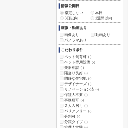
情報公開日
指定しない
本日
3日以内
1週間以内
画像・動画あり
画像あり
動画あり
パノラマあり
こだわり条件
ペット飼育可
(-)
ペット専用設備
(-)
楽器相談
(-)
陽当り良好
(-)
閑静な住宅地
(-)
デザイナーズ
(-)
リノベーション済
(-)
保証人不要
(-)
事務所可
(-)
２人入居可
(-)
バリアフリー
(-)
分割可
(-)
分譲タイプ
(-)
管理人常駐
(-)