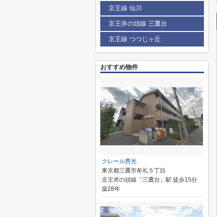
京王線 仙川
京王井の頭線 三鷹台
京王線 つつじヶ丘
おすすめ物件
クレール秀光
東京都三鷹市牟礼５丁目
京王井の頭線「三鷹台」駅 徒歩15分
築28年