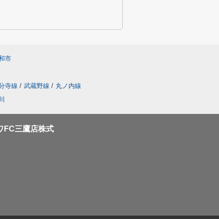
和市
分寺線
/
武蔵野線
/
丸ノ内線
川
ワFC三鷹店株式