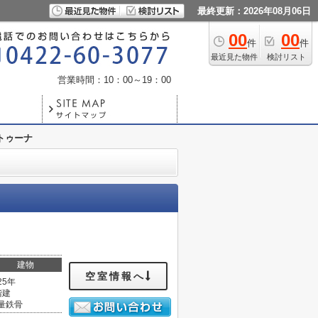
最終更新：2026年08月06日
00
00
件
件
最近見た物件
検討リスト
営業時間：10：00～19：00
トゥーナ
建物
空室情報へ
25年
階建
量鉄骨