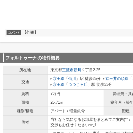
【外観】
コメント
フォルトゥーナ
の物件概要
所在地
東京都
三鷹市
新川
２丁目2-25
京王線
「
仙川
」駅 徒歩25分
京王井の頭線
「
交通
京王線
「
つつじヶ丘
」駅 徒歩33分
賃料
7万円
管理費・共
面積
26.71㎡
築年月（築
種別/構造
アパート / 軽量鉄骨
階建
当社なら気になるお部屋をまとめてご案内(^^♪
備考
交渉もお任せください☆彡