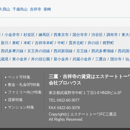
久我山
千歳烏山
吉祥寺
柴崎
市
/
小金井市
/
杉並区
/
練馬区
/
西東京市
/
国分寺市
/
渋谷区
/
調布市
/
東大
新川
/
東町
/
本町
/
吉祥寺本町
/
中町
/
貫井北町
/
井の頭
/
梶野町
西武多摩川線
/
京王井の頭線
/
西武新宿線
/
京王線
/
西武多摩湖線
/
西武国
武蔵境
/
東小金井
/
井の頭公園
/
新小金井
/
武蔵小金井
/
三鷹台
/
国分寺
/
仙
三鷹・吉祥寺の賃貸はエステートトー
ペット可特集
会社プロハウス
敷金・礼金0円特集
ファミリー向け特集
東京都武蔵野市中町１丁目1-8 HN28ビル1F
貸家特集
TEL:0422-60-3077
マンション特集
FAX:0422-60-3078
Copyright(c) エステートトーワFC三鷹店
All Rights Reserved.