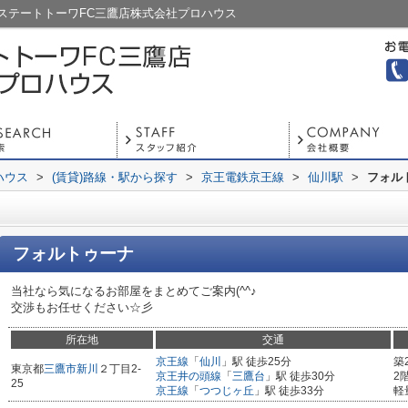
ステートトーワFC三鷹店株式会社プロハウス
ハウス
>
(賃貸)路線・駅から探す
>
京王電鉄京王線
>
仙川駅
>
フォル
フォルトゥーナ
当社なら気になるお部屋をまとめてご案内(^^♪
交渉もお任せください☆彡
所在地
交通
京王線
「
仙川
」駅 徒歩25分
築
東京都
三鷹市
新川
２丁目2-
京王井の頭線
「
三鷹台
」駅 徒歩30分
2
25
京王線
「
つつじヶ丘
」駅 徒歩33分
軽