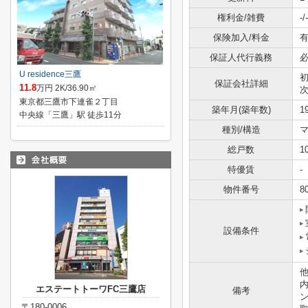
権利金/雑費
-/-
保険加入/料金
有
保証人代行義務
U residence三鷹
保証会社詳細
11.8
万円 2K/36.90㎡
次
東京都三鷹市下連雀２丁目
築年月(築年数)
1
中央線「三鷹」駅 徒歩11分
種別/構造
総戸数
1
特優賃
-
物件番号
8
設備条件
他
エステートトーワFC三鷹店
備考
〒180-0006