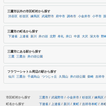
三鷹市以外の市区町村から探す
渋谷区
杉並区
練馬区
武蔵野市
府中市
調布市
小金井市
小平市
三鷹市の町名から探す
下連雀
上連雀
新川
井の頭
北野
牟礼
井口
中原
大沢
深大寺
野
三鷹市にある駅から探す
三鷹
三鷹台
井の頭公園
フラワーシャトル周辺の駅から探す
仙川
三鷹台
千歳烏山
つつじヶ丘
久我山
井の頭公園
柴崎
吉祥寺
市区町村から探す
三鷹市
/
武蔵野市
/
小金井市
/
杉並区
/
練馬区
/
町名から探す
下連雀
/
上連雀
/
新川
/
東町
/
吉祥寺本町
/
本