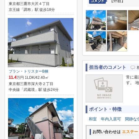
【外観】
東京都三鷹市大沢４丁目
京王線「調布」駅 徒歩18分
担当者のコメント
ブラン・トリスターB棟
常に最
11.4
万円 1LDK/42.40㎡
す。 
東京都三鷹市深大寺２丁目
中央線「武蔵境」駅 徒歩24分
ポイント・特徴
和室
年内入居可
閑静な
お問い合わせは
エステー