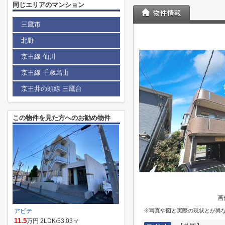
同じエリアのマンション
三鷹市
北野
京王線 仙川
京王線 千歳烏山
京王井の頭線 三鷹台
この物件を見た方へのお勧め物件
画
アビテ
※写真や図と実際の現状とが異
11.5
万円 2LDK/53.03㎡