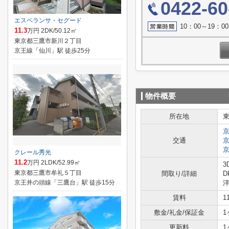
0422-60
エスペランサ・セグード
10：00～19：
11.3
万円 2DK/50.12㎡
東京都三鷹市新川２丁目
京王線「仙川」駅 徒歩25分
物件概要
所在地
交通
クレール秀光
11.2
万円 2LDK/52.99㎡
3
東京都三鷹市牟礼５丁目
間取り/詳細
D
京王井の頭線「三鷹台」駅 徒歩15分
洋
賃料
1
敷金/礼金/保証金
1
更新料
1