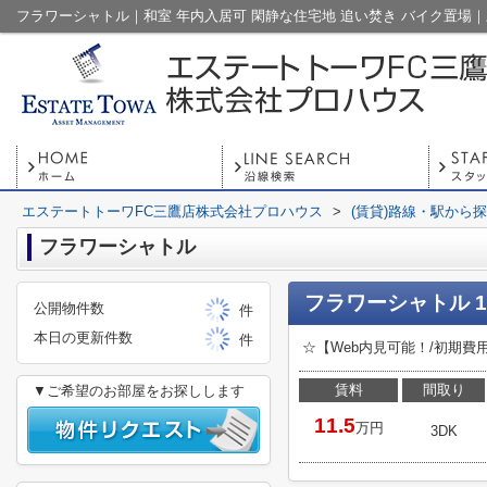
エステートトーワFC三鷹店株式会社プロハウス
>
(賃貸)路線・駅から
フラワーシャトル
フラワーシャトル 
公開物件数
件
本日の更新件数
件
☆【Web内見可能！/初期
賃料
間取り
▼ご希望のお部屋をお探しします
11.5
万円
3DK