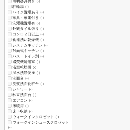
照明器具付き
(-)
駐輪場
(-)
バイク置場あり
(-)
家具・家電付き
(-)
洗濯機置場有
(-)
外観タイル張り
(-)
コンロ２口以上
(-)
食器洗い乾燥機
(-)
システムキッチン
(-)
対面式キッチン
(-)
バス・トイレ別
(-)
追焚機能浴室
(-)
浴室乾燥機
(-)
温水洗浄便座
(-)
洗面台
(-)
洗髪洗面化粧台
(-)
シャワー
(-)
独立洗面台
(-)
エアコン
(-)
床暖房
(-)
床下収納
(-)
ウォークインクロゼット
(-)
ウォークインシューズクロゼット
(-)