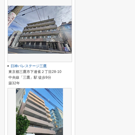
日神パレステージ三鷹
東京都三鷹市下連雀２丁目28-10
中央線「三鷹」駅 徒歩9分
築32年