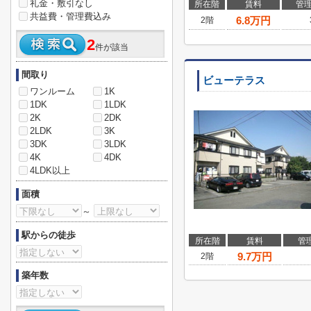
礼金・敷引なし
所在階
賃料
管
共益費・管理費込み
6.8
万円
2階
2
件が該当
間取り
ビューテラス
ワンルーム
1K
1DK
1LDK
2K
2DK
2LDK
3K
3DK
3LDK
4K
4DK
4LDK以上
面積
～
駅からの徒歩
所在階
賃料
管
9.7
万円
2階
築年数