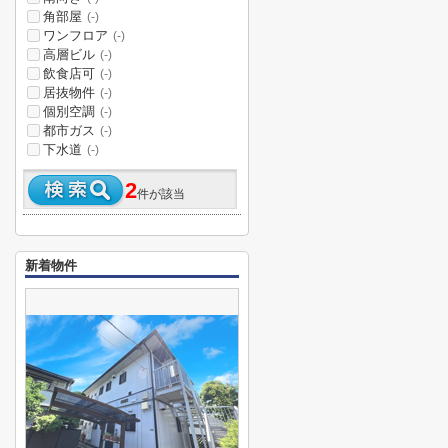
角部屋
(-)
ワンフロア
(-)
高層ビル
(-)
飲食店可
(-)
居抜物件
(-)
個別空調
(-)
都市ガス
(-)
下水道
(-)
2
件が該当
新着物件