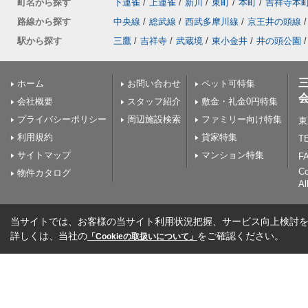
町名から探す
下連雀
/
上連雀
/
新川
/
東町
/
本町
/
吉祥寺本
路線から探す
中央線
/
総武線
/
西武多摩川線
/
京王井の頭線
/
駅から探す
三鷹
/
吉祥寺
/
武蔵境
/
東小金井
/
井の頭公園
/
ホーム
お問い合わせ
ペット可特集
会社概要
スタッフ紹介
敷金・礼金0円特集
プライバシーポリシー
周辺施設検索
ファミリー向け特集
東
利用規約
貸家特集
TE
サイトマップ
マンション特集
FA
C
物件カタログ
Al
当サイトでは、お客様の当サイト利用状況把握、サービス向上検討を目
詳しくは、当社の
をご確認ください。
「Cookieの取扱いについて」