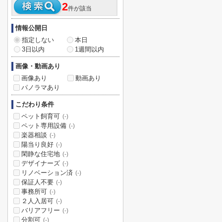
2
件が該当
情報公開日
指定しない
本日
3日以内
1週間以内
画像・動画あり
画像あり
動画あり
パノラマあり
こだわり条件
ペット飼育可
(-)
ペット専用設備
(-)
楽器相談
(-)
陽当り良好
(-)
閑静な住宅地
(-)
デザイナーズ
(-)
リノベーション済
(-)
保証人不要
(-)
事務所可
(-)
２人入居可
(-)
バリアフリー
(-)
分割可
(-)