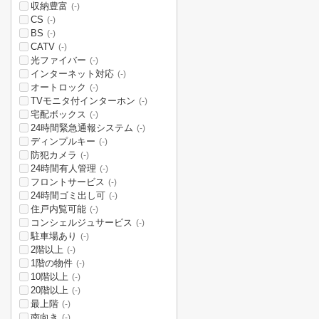
収納豊富
(-)
CS
(-)
BS
(-)
CATV
(-)
光ファイバー
(-)
インターネット対応
(-)
オートロック
(-)
TVモニタ付インターホン
(-)
宅配ボックス
(-)
24時間緊急通報システム
(-)
ディンプルキー
(-)
防犯カメラ
(-)
24時間有人管理
(-)
フロントサービス
(-)
24時間ゴミ出し可
(-)
住戸内覧可能
(-)
コンシェルジュサービス
(-)
駐車場あり
(-)
2階以上
(-)
1階の物件
(-)
10階以上
(-)
20階以上
(-)
最上階
(-)
南向き
(-)