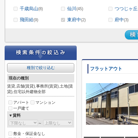
千歳烏山
仙川
つつじヶ丘
(8)
(45)
飛田給
東府中
府中
(9)
(2)
(3)
種別で絞り込む
フラットアウト
現在の種別
賃貸,店舗(賃貸),事務所(賃貸),土地(賃
貸),住宅以外建物全部
アパート
マンション
一戸建て
▼賃料
～
敷金・保証金なし