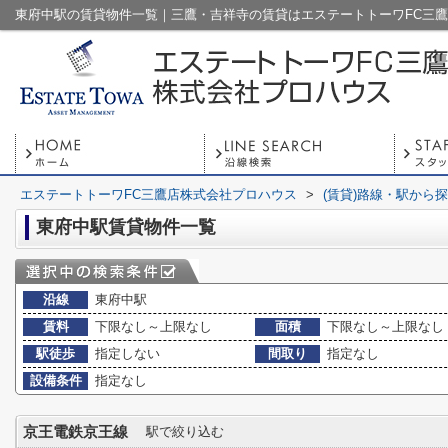
東府中駅の賃貸物件一覧｜三鷹・吉祥寺の賃貸はエステートトーワFC三
エステートトーワFC三鷹店株式会社プロハウス
>
(賃貸)路線・駅から
東府中駅賃貸物件一覧
沿線
東府中駅
賃料
下限なし～上限なし
面積
下限なし～上限なし
駅徒歩
指定しない
間取り
指定なし
設備条件
指定なし
京王電鉄京王線
駅で絞り込む