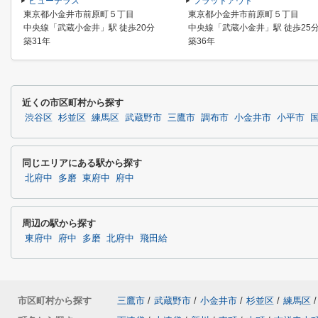
ビューテラス
フラットアウト
東京都小金井市前原町５丁目
東京都小金井市前原町５丁目
中央線「武蔵小金井」駅 徒歩20分
中央線「武蔵小金井」駅 徒歩25
築31年
築36年
近くの市区町村から探す
渋谷区
杉並区
練馬区
武蔵野市
三鷹市
調布市
小金井市
小平市
同じエリアにある駅から探す
北府中
多磨
東府中
府中
周辺の駅から探す
東府中
府中
多磨
北府中
飛田給
市区町村から探す
三鷹市
/
武蔵野市
/
小金井市
/
杉並区
/
練馬区
/