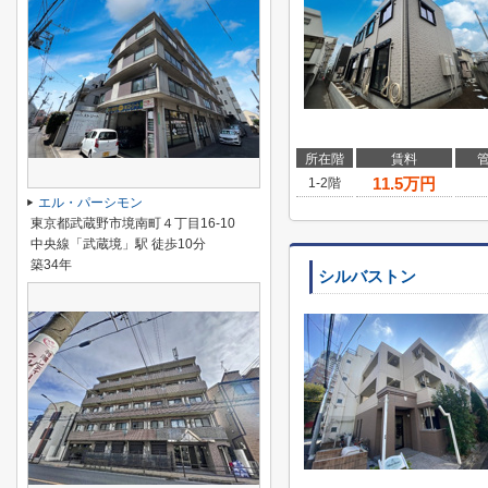
所在階
賃料
11.5
万円
1-2階
エル・パーシモン
東京都武蔵野市境南町４丁目16-10
中央線「武蔵境」駅 徒歩10分
築34年
シルバストン