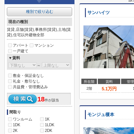
種別で絞り込む
サンハイツ
現在の種別
賃貸,店舗(賃貸),事務所(賃貸),土地(賃
貸),住宅以外建物全部
アパート
マンション
一戸建て
▼賃料
～
敷金・保証金なし
礼金・敷引なし
所在階
賃料
管理
共益費・管理費込み
5.1
万円
2階
18
件が該当
間取り
モンジュ榎本
ワンルーム
1K
1DK
1LDK
2K
2DK