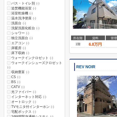
バス・トイレ別
(-)
追焚機能浴室
(-)
浴室乾燥機
(-)
温水洗浄便座
(-)
洗面台
(-)
洗髪洗面化粧台
(-)
シャワー
(-)
独立洗面台
所在階
賃料
管理
(-)
エアコン
(-)
6.8
万円
1階
床暖房
(-)
床下収納
(-)
ウォークインクロゼット
(-)
ウォークインシューズクロゼット
REV NOIR
(-)
収納豊富
(-)
CS
(-)
BS
(-)
CATV
(-)
光ファイバー
(-)
インターネット対応
(-)
オートロック
(-)
TVモニタ付インターホン
(-)
宅配ボックス
(-)
24時間緊急通報システム
(-)