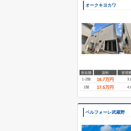
オークキヨカワ
所在階
賃料
管理
16.7
万円
1-2階
3
17.5
万円
1階
4
ベルフォーレ武蔵野