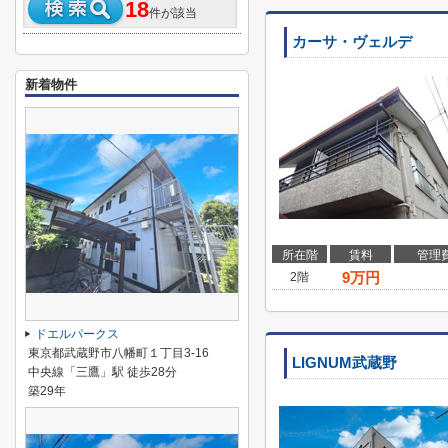
18
件が該当
カーサ・ヴェルデ
新着物件
所在階
賃料
管理
9
万円
2階
ドエルパークス
東京都武蔵野市八幡町１丁目3-16
LIGNUM武蔵野
中央線「三鷹」駅 徒歩28分
築29年