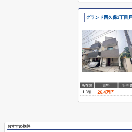
グランド西久保3丁目
所在階
賃料
管理
26.4
万円
1-3階
おすすめ物件