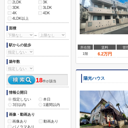
2LDK
3K
3DK
3LDK
4K
4DK
4LDK以上
面積
～
駅からの徒歩
所在階
賃料
管
6.2
万円
1階
築年数
陽光ハウス
18
件が該当
情報公開日
指定しない
本日
3日以内
1週間以内
画像・動画あり
画像あり
動画あり
パノラマあり