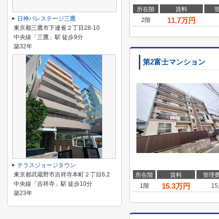
所在階
賃料
日神パレステージ三鷹
11.7
万円
2階
東京都三鷹市下連雀２丁目28-10
中央線「三鷹」駅 徒歩9分
築32年
第2富士マンション
テラスジョージタウン
東京都武蔵野市吉祥寺本町２丁目6.2
所在階
賃料
管理
中央線「吉祥寺」駅 徒歩10分
15.3
万円
1階
15
築23年