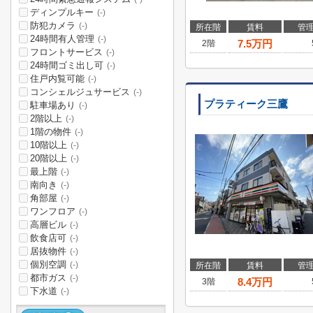
ディンプルキー
(-)
防犯カメラ
(-)
所在階
賃料
管
24時間有人管理
(-)
7.5
万円
2階
フロントサービス
(-)
24時間ゴミ出し可
(-)
住戸内覧可能
(-)
コンシェルジュサービス
(-)
プラティーク三鷹
駐車場あり
(-)
2階以上
(-)
1階の物件
(-)
10階以上
(-)
20階以上
(-)
最上階
(-)
南向き
(-)
角部屋
(-)
ワンフロア
(-)
高層ビル
(-)
飲食店可
(-)
居抜物件
(-)
個別空調
(-)
所在階
賃料
管
都市ガス
(-)
8.4
万円
3階
下水道
(-)