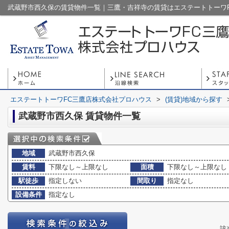
エステートトーワFC三鷹店株式会社プロハウス
>
(賃貸)地域から探す
武蔵野市西久保 賃貸物件一覧
地域
武蔵野市西久保
賃料
下限なし～上限なし
面積
下限なし～上限なし
駅徒歩
指定しない
間取り
指定なし
設備条件
指定なし
該