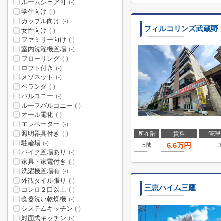
ルームシェア可
(-)
学生向け
(-)
カップル向け
(-)
フィルコリンズ武蔵野
女性向け
(-)
ファミリー向け
(-)
室内洗濯機置場
(-)
フローリング
(-)
ロフト付き
(-)
メゾネット
(-)
ベランダ
(-)
バルコニー
(-)
ルーフバルコニー
(-)
オール電化
(-)
エレベーター
(-)
照明器具付き
所在階
賃料
管理
(-)
駐輪場
(-)
6.6
万円
5階
バイク置場あり
(-)
家具・家電付き
(-)
洗濯機置場有
(-)
外観タイル張り
(-)
三恵ハイム三鷹
コンロ２口以上
(-)
食器洗い乾燥機
(-)
システムキッチン
(-)
対面式キッチン
(-)