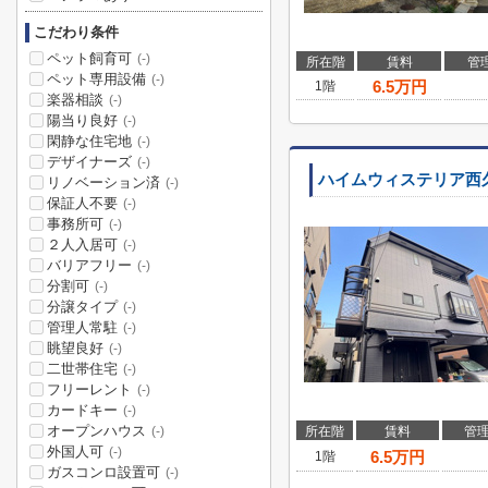
こだわり条件
ペット飼育可
(-)
所在階
賃料
管
ペット専用設備
(-)
6.5
万円
1階
楽器相談
(-)
陽当り良好
(-)
閑静な住宅地
(-)
デザイナーズ
(-)
ハイムウィステリア西
リノベーション済
(-)
保証人不要
(-)
事務所可
(-)
２人入居可
(-)
バリアフリー
(-)
分割可
(-)
分譲タイプ
(-)
管理人常駐
(-)
眺望良好
(-)
二世帯住宅
(-)
フリーレント
(-)
カードキー
(-)
オープンハウス
所在階
賃料
管
(-)
外国人可
(-)
6.5
万円
1階
ガスコンロ設置可
(-)