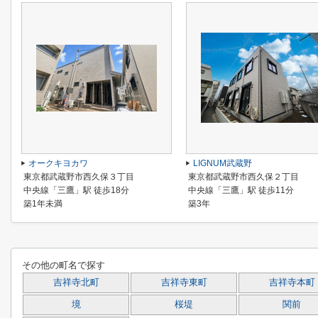
オークキヨカワ
LIGNUM武蔵野
東京都武蔵野市西久保３丁目
東京都武蔵野市西久保２丁目
中央線「三鷹」駅 徒歩18分
中央線「三鷹」駅 徒歩11分
築1年未満
築3年
その他の町名で探す
吉祥寺北町
吉祥寺東町
吉祥寺本町
境
桜堤
関前