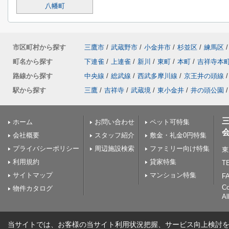
八幡町
市区町村から探す
三鷹市
/
武蔵野市
/
小金井市
/
杉並区
/
練馬区
/
町名から探す
下連雀
/
上連雀
/
新川
/
東町
/
本町
/
吉祥寺本
路線から探す
中央線
/
総武線
/
西武多摩川線
/
京王井の頭線
/
駅から探す
三鷹
/
吉祥寺
/
武蔵境
/
東小金井
/
井の頭公園
/
ホーム
お問い合わせ
ペット可特集
会社概要
スタッフ紹介
敷金・礼金0円特集
プライバシーポリシー
周辺施設検索
ファミリー向け特集
東
利用規約
貸家特集
TE
サイトマップ
マンション特集
FA
C
物件カタログ
Al
当サイトでは、お客様の当サイト利用状況把握、サービス向上検討を目