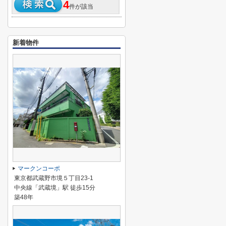
4
件が該当
新着物件
マークンコーポ
東京都武蔵野市境５丁目23-1
中央線「武蔵境」駅 徒歩15分
築48年