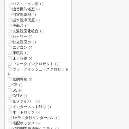
バス・トイレ別
(-)
追焚機能浴室
(-)
浴室乾燥機
(-)
温水洗浄便座
(-)
洗面台
(-)
洗髪洗面化粧台
(-)
シャワー
(-)
独立洗面台
(-)
エアコン
(-)
床暖房
(-)
床下収納
(-)
ウォークインクロゼット
(-)
ウォークインシューズクロゼット
(-)
収納豊富
(-)
CS
(-)
BS
(-)
CATV
(-)
光ファイバー
(-)
インターネット対応
(-)
オートロック
(-)
TVモニタ付インターホン
(-)
宅配ボックス
(-)
24時間緊急通報システム
(-)