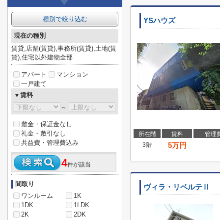
種別で絞り込む
YSハウズ
現在の種別
賃貸,店舗(賃貸),事務所(賃貸),土地(賃
貸),住宅以外建物全部
アパート
マンション
一戸建て
▼賃料
～
敷金・保証金なし
礼金・敷引なし
所在階
賃料
管理
共益費・管理費込み
5
万円
3階
4
件が該当
間取り
ヴィラ・リベルテⅡ
ワンルーム
1K
1DK
1LDK
2K
2DK