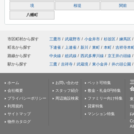
境
桜堤
関前
八幡町
市区町村から探す
三鷹市
/
武蔵野市
/
小金井市
/
杉並区
/
練馬区
/
町名から探す
下連雀
/
上連雀
/
新川
/
東町
/
本町
/
吉祥寺本
路線から探す
中央線
/
総武線
/
西武多摩川線
/
京王井の頭線
/
駅から探す
三鷹
/
吉祥寺
/
武蔵境
/
東小金井
/
井の頭公園
/
ホーム
お問い合わせ
ペット可特集
会社概要
スタッフ紹介
敷金・礼金0円特集
プライバシーポリシー
周辺施設検索
ファミリー向け特集
東
利用規約
貸家特集
TE
サイトマップ
マンション特集
FA
C
物件カタログ
Al