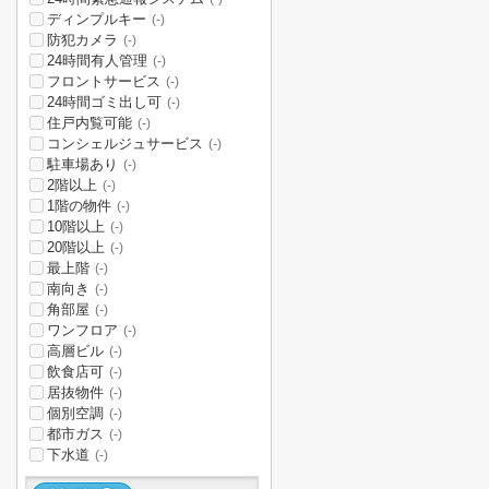
ディンプルキー
(-)
防犯カメラ
(-)
24時間有人管理
(-)
フロントサービス
(-)
24時間ゴミ出し可
(-)
住戸内覧可能
(-)
コンシェルジュサービス
(-)
駐車場あり
(-)
2階以上
(-)
1階の物件
(-)
10階以上
(-)
20階以上
(-)
最上階
(-)
南向き
(-)
角部屋
(-)
ワンフロア
(-)
高層ビル
(-)
飲食店可
(-)
居抜物件
(-)
個別空調
(-)
都市ガス
(-)
下水道
(-)