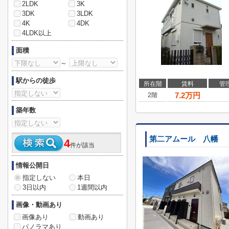
2LDK
3K
3DK
3LDK
4K
4DK
4LDK以上
面積
～
駅からの徒歩
所在階
賃料
管
7.2
万円
2階
築年数
第二アムール 八幡
4
件が該当
情報公開日
指定しない
本日
3日以内
1週間以内
画像・動画あり
画像あり
動画あり
パノラマあり