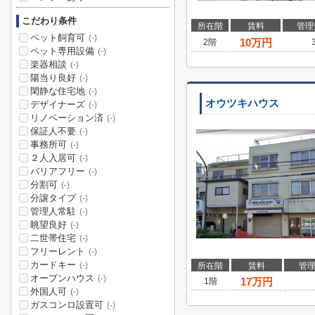
こだわり条件
所在階
賃料
管理
ペット飼育可
(-)
10
万円
2階
ペット専用設備
(-)
楽器相談
(-)
陽当り良好
(-)
閑静な住宅地
(-)
オウツキハウス
デザイナーズ
(-)
リノベーション済
(-)
保証人不要
(-)
事務所可
(-)
２人入居可
(-)
バリアフリー
(-)
分割可
(-)
分譲タイプ
(-)
管理人常駐
(-)
眺望良好
(-)
二世帯住宅
(-)
フリーレント
(-)
カードキー
(-)
所在階
賃料
管
オープンハウス
(-)
17
万円
1階
外国人可
(-)
ガスコンロ設置可
(-)