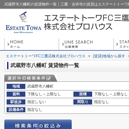
エステートトーワFC三鷹店株式会社プロハウス
>
(賃貸)地域から探す
武蔵野市八幡町 賃貸物件一覧
地域
武蔵野市八幡町
賃料
下限なし～上限なし
面積
下限なし～上限なし
駅徒歩
指定しない
間取り
指定なし
設備条件
指定なし