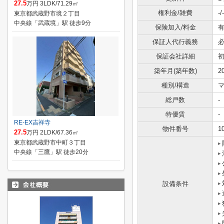
27.5
万円 3LDK/71.29㎡
権利金/雑費
-/-
東京都武蔵野市境２丁目
中央線「武蔵境」駅 徒歩9分
保険加入/料金
有
保証人代行義務
保証会社詳細
初
築年月(築年数)
2
種別/構造
総戸数
-
特優賃
-
RE-EX吉祥寺
物件番号
1
27.5
万円 2LDK/67.36㎡
東京都武蔵野市中町３丁目
中央線「三鷹」駅 徒歩20分
設備条件