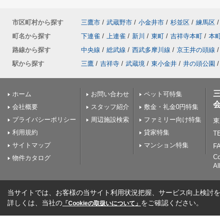
市区町村から探す
三鷹市
/
武蔵野市
/
小金井市
/
杉並区
/
練馬区
/
町名から探す
下連雀
/
上連雀
/
新川
/
東町
/
吉祥寺本町
/
本
路線から探す
中央線
/
総武線
/
西武多摩川線
/
京王井の頭線
/
駅から探す
三鷹
/
吉祥寺
/
武蔵境
/
東小金井
/
井の頭公園
/
ホーム
お問い合わせ
ペット可特集
会社概要
スタッフ紹介
敷金・礼金0円特集
プライバシーポリシー
周辺施設検索
ファミリー向け特集
東
利用規約
貸家特集
TE
サイトマップ
マンション特集
FA
C
物件カタログ
Al
当サイトでは、お客様の当サイト利用状況把握、サービス向上検討を目
詳しくは、当社の
をご確認ください。
「Cookieの取扱いについて」