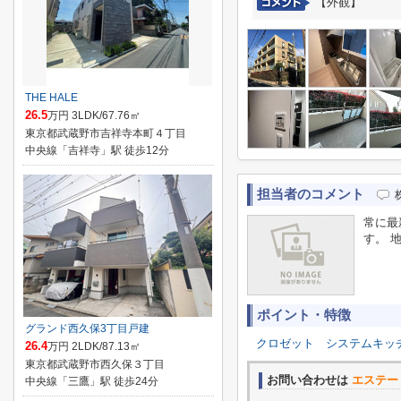
【外観】
THE HALE
26.5
万円 3LDK/67.76㎡
東京都武蔵野市吉祥寺本町４丁目
中央線「吉祥寺」駅 徒歩12分
担当者のコメント
常に最
す。 
ポイント・特徴
グランド西久保3丁目戸建
クロゼット
システムキッ
26.4
万円 2LDK/87.13㎡
東京都武蔵野市西久保３丁目
お問い合わせは
エステー
中央線「三鷹」駅 徒歩24分