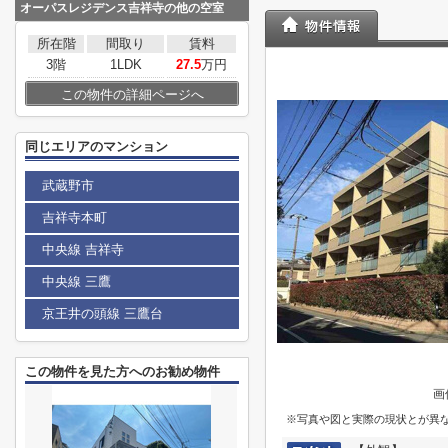
オーパスレジデンス吉祥寺
の他の空室
所在階
間取り
賃料
3階
1LDK
27.5
万円
この物件の詳細ページへ
同じエリアのマンション
武蔵野市
吉祥寺本町
中央線 吉祥寺
中央線 三鷹
京王井の頭線 三鷹台
この物件を見た方へのお勧め物件
画
※写真や図と実際の現状とが異