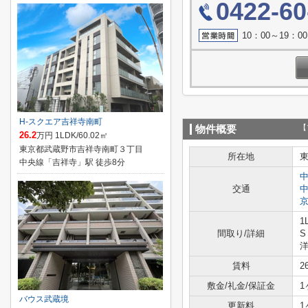
0422-60
10：00～19：
H-スクエア吉祥寺南町
【
物件概要
26.2
万円 1LDK/60.02㎡
東京都武蔵野市吉祥寺南町３丁目
所在地
中央線「吉祥寺」駅 徒歩8分
交通
1
間取り/詳細
S
洋
賃料
2
敷金/礼金/保証金
1
バウス武蔵境
更新料
1