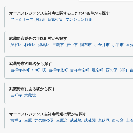
オーパスレジデンス吉祥寺に関するこだわり条件から探す
ファミリー向け特集
貸家特集
マンション特集
武蔵野市以外の市区町村から探す
渋谷区
杉並区
練馬区
三鷹市
府中市
調布市
小金井市
小平市
国
武蔵野市の町名から探す
吉祥寺本町
中町
境
吉祥寺北町
吉祥寺南町
境南町
西久保
関前
武蔵野市にある駅から探す
吉祥寺
武蔵境
オーパスレジデンス吉祥寺周辺の駅から探す
吉祥寺
三鷹
井の頭公園
三鷹台
武蔵境
武蔵関
東伏見
西荻窪
上