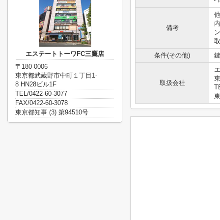
他
備考
エステートトーワFC三鷹店
条件(その他)
鍵
〒180-0006
東京都武蔵野市中町１丁目1-
東
取扱会社
8 HN28ビル1F
T
TEL/0422-60-3077
東
FAX/0422-60-3078
東京都知事 (3) 第94510号