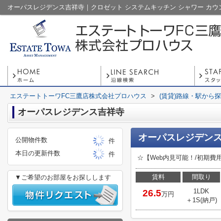
エステートトーワFC三鷹店株式会社プロハウス
>
(賃貸)路線・駅から
オーパスレジデンス吉祥寺
オーパスレジデンス
公開物件数
件
本日の更新件数
件
☆【Web内見可能！/初期
賃料
間取り
▼ご希望のお部屋をお探しします
1LDK
26.5
万円
＋1S(納戸)