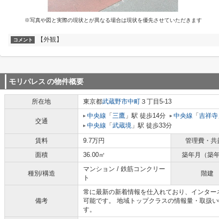
※写真や図と実際の現状とが異なる場合は現状を優先させていただきます
【外観】
コメント
モリパレス
の物件概要
所在地
東京都
武蔵野市
中町
３丁目5-13
中央線
「
三鷹
」駅 徒歩14分
中央線
「
吉祥寺
交通
中央線
「
武蔵境
」駅 徒歩33分
賃料
9.7万円
管理費・共
面積
36.00㎡
築年月（築
マンション / 鉄筋コンクリー
種別/構造
階建
ト
常に最新の新着情報を仕入れており、インター
備考
可能です。 地域トップクラスの情報量・取扱
す。