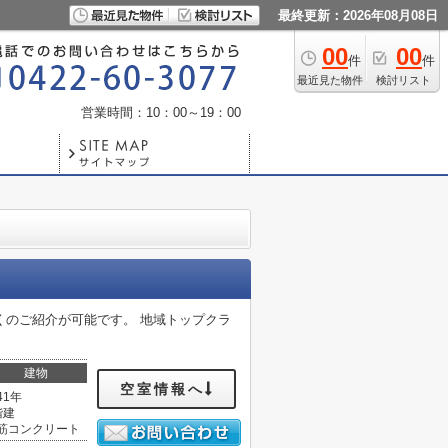
最終更新：2026年08月08日
00
00
件
件
最近見た物件
検討リスト
営業時間：10：00～19：00
くのご紹介が可能です。 地域トップクラ
建物
空室情報へ
41年
階建
筋コンクリート