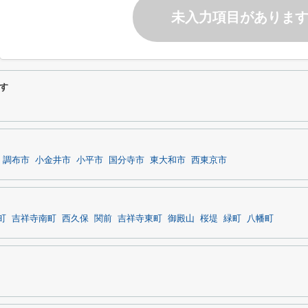
未入力項目がありま
す
調布市
小金井市
小平市
国分寺市
東大和市
西東京市
町
吉祥寺南町
西久保
関前
吉祥寺東町
御殿山
桜堤
緑町
八幡町