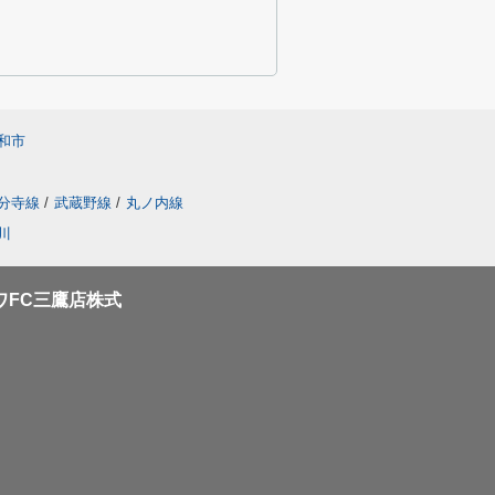
和市
分寺線
/
武蔵野線
/
丸ノ内線
川
ワFC三鷹店株式