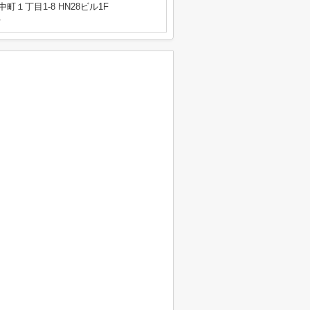
町１丁目1-8 HN28ビル1F
号