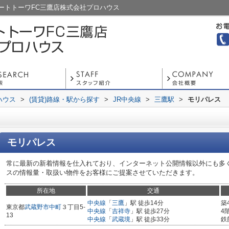
ートトーワFC三鷹店株式会社プロハウス
ハウス
>
(賃貸)路線・駅から探す
>
JR中央線
>
三鷹駅
>
モリパレス
モリパレス
常に最新の新着情報を仕入れており、インターネット公開情報以外にも多
スの情報量・取扱い物件をお客様にご提案させていただきます。
所在地
交通
中央線
「
三鷹
」駅 徒歩14分
築
東京都
武蔵野市
中町
３丁目5-
中央線
「
吉祥寺
」駅 徒歩27分
4
13
中央線
「
武蔵境
」駅 徒歩33分
鉄