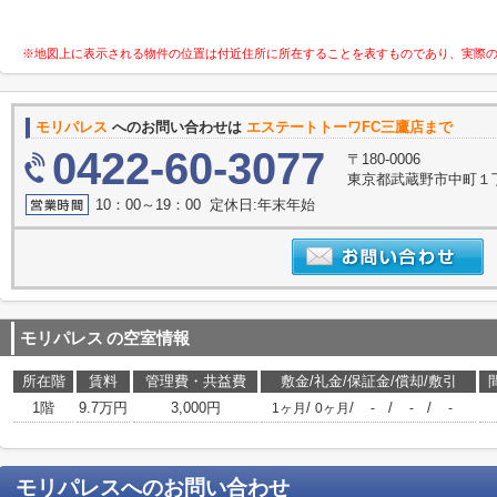
※地図上に表示される物件の位置は付近住所に所在することを表すものであり、実際
モリパレス
へのお問い合わせは
エステートトーワFC三鷹店まで
0422-60-3077
〒180-0006
東京都武蔵野市中町１丁目
10：00～19：00 定休日:年末年始
モリパレス
の空室情報
所在階
賃料
管理費・共益費
敷金/礼金/保証金/償却/敷引
1階
9.7万円
3,000円
/
/
/
/
1ヶ月
0ヶ月
-
-
-
モリパレス
へのお問い合わせ