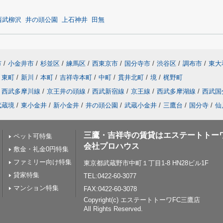
西武柳沢
井の頭公園
上石神井
田無
市
/
小金井市
/
杉並区
/
練馬区
/
西東京市
/
国分寺市
/
渋谷区
/
調布市
/
東大
東町
/
新川
/
本町
/
吉祥寺本町
/
中町
/
貫井北町
/
境
/
梶野町
西武多摩川線
/
京王井の頭線
/
西武新宿線
/
京王線
/
西武多摩湖線
/
西武国
武蔵境
/
東小金井
/
新小金井
/
井の頭公園
/
武蔵小金井
/
三鷹台
/
国分寺
/
仙
三鷹・吉祥寺の賃貸はエステートトー
ペット可特集
会社プロハウス
敷金・礼金0円特集
ファミリー向け特集
東京都武蔵野市中町１丁目1-8 HN28ビル1F
貸家特集
TEL:0422-60-3077
マンション特集
FAX:0422-60-3078
Copyright(c) エステートトーワFC三鷹店
All Rights Reserved.